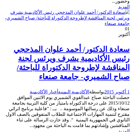
وحضور...
المزيد
01
أكتوبر
سعادة الدكتور/ أحمد علوان المذحجي
رئيس الأكاديمية يشرف ويرئس لجنة
المناقشة لإطروحة الدكتوراة للباحثة/
صباح الشميري- جامعة صنعاء
1 أكتوبر 2015
بواسطة
الأكاديمية اليمنية
أخبار الأكاديمية
حصلت الباحثة صباح عبدالقوي الشميري يوم الاثنين الموافق
2015/10/12 على درجة الدكتوراه بامتياز من كلية التربية بجامعة
صنعاء وذلك عن رسالتها الموسومة .. بــ : ”فاعلية برنامج اثرائي
مقترح لتنمية المهارات الاجتماعية للطلاب المتفوقين بالصف الاول
الثانوي في الجمهورية اليمنية “. وقد حازت الرسالة على ثناء
المناقشين وإشادتهم بما قامت به الباحثة من مجهود...
المزيد