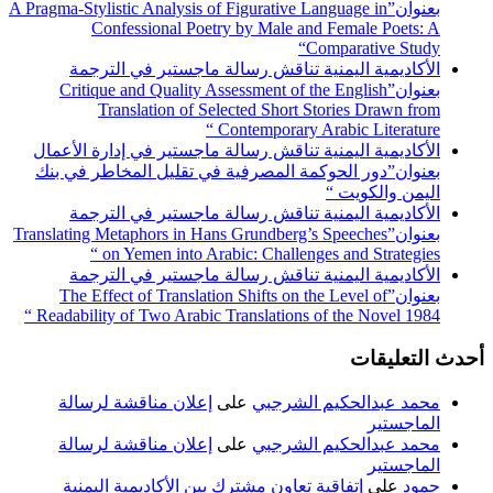
بعنوان”A Pragma-Stylistic Analysis of Figurative Language in
Confessional Poetry by Male and Female Poets: A
Comparative Study“
الأكاديمية اليمنية تناقش رسالة ماجستير في الترجمة
بعنوان”Critique and Quality Assessment of the English
Translation of Selected Short Stories Drawn from
Contemporary Arabic Literature “
الأكاديمية اليمنية تناقش رسالة ماجستير في إدارة الأعمال
بعنوان”دور الحوكمة المصرفية في تقليل المخاطر في بنك
اليمن والكويت “
الأكاديمية اليمنية تناقش رسالة ماجستير في الترجمة
بعنوان”Translating Metaphors in Hans Grundberg’s Speeches
on Yemen into Arabic: Challenges and Strategies “
الأكاديمية اليمنية تناقش رسالة ماجستير في الترجمة
بعنوان”The Effect of Translation Shifts on the Level of
Readability of Two Arabic Translations of the Novel 1984 “
أحدث التعليقات
محمد عبدالحكيم الشرجبي
على
إعلان مناقشة لرسالة
الماجستير
محمد عبدالحكيم الشرجبي
على
إعلان مناقشة لرسالة
الماجستير
حمود
على
إتفاقية تعاون مشترك بين الأكاديمية اليمنية