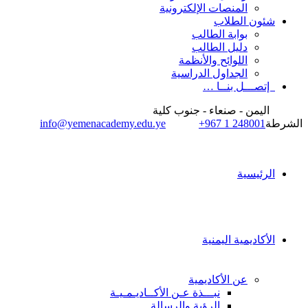
المنصات الإلكترونية
شئون الطلاب
بوابة الطالب
دليل الطالب
اللوائح والأنظمة
الجداول الدراسية
إتصـــل بنــا …
اليمن - صنعاء - جنوب كلية
الشرطة
+967 1 248001
info@yemenacademy.edu.ye
الرئيسية
الأكاديمية اليمنية
عن الأكاديمية
نبـــذة عـن الأكــاديـمـيـة
الرؤية والرسالة