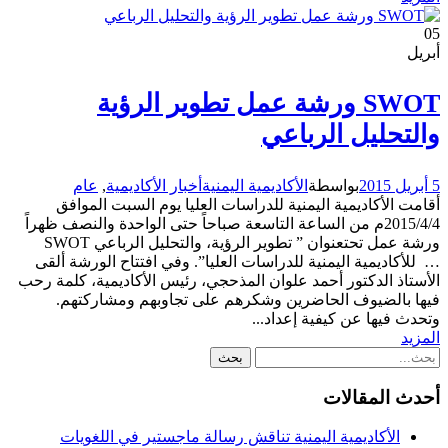
05
أبريل
SWOT ورشة عمل تطوير الرؤية
والتحليل الرباعي
5 أبريل 2015
بواسطة
الأكاديمية اليمنية
أخبار الأكاديمية
,
عام
أقامت الأكاديمية اليمنية للدراسات العليا يوم السبت الموافق
2015/4/4م من الساعة التاسعة صباحاً حتى الواحدة والنصف ظهراً
ورشة عمل تحتعنوان ” تطوير الرؤية، والتحليل الرباعي SWOT
… للأكاديمية اليمنية للدراسات العليا”. وفي افتتاح الورشة ألقى
الأستاذ الدكتور أحمد علوان المذحجي، رئيس الأكاديمية، كلمة رحب
فيها بالضيوف الحاضرين وشكرهم على تجاوبهم ومشاركتهم.
وتحدث فيها عن كيفية إعداد...
المزيد
أحدث المقالات
الأكاديمية اليمنية تناقش رسالة ماجستير في اللغويات