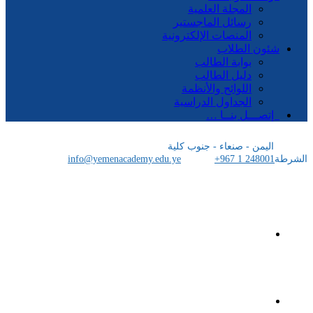
المجلة العلمية
رسائل الماجستير
المنصات الإلكترونية
شئون الطلاب
بوابة الطالب
دليل الطالب
اللوائح والأنظمة
الجداول الدراسية
إتصـــل بنــا …
اليمن - صنعاء - جنوب كلية
الشرطة
+967 1 248001
info@yemenacademy.edu.ye
الرئيسية
الأكاديمية اليمنية