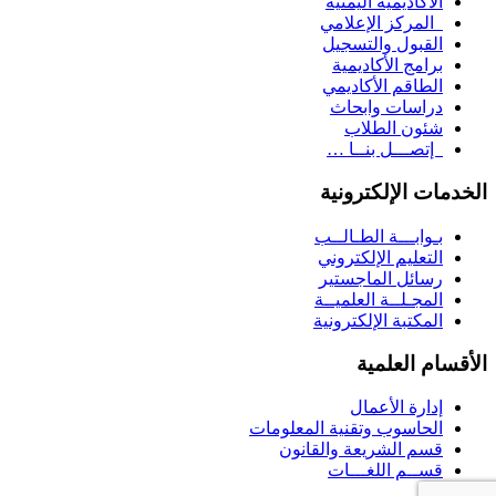
الأكاديمية اليمنية
المركز الإعلامي
القبول والتسجيل
برامج الأكاديمية
الطاقم الأكاديمي
دراسات وابحاث
شئون الطلاب
إتصـــل بنــا …
الخدمات الإلكترونية
بـوابـــة الطـالــب
التعليم الإلكتروني
رسائل الماجستير
المجـلــة العلميــة
المكتبة الإلكترونية
الأقسام العلمية
إدارة الأعمال
الحاسوب وتقنية المعلومات
قسم الشريعة والقانون
قســم اللغـــات