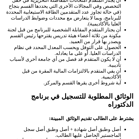
أن يجتاز المتقدم امتحانات المفاضلة التحريرية في حقل
التخصص وفي المجالات الأخرى التي يحددها القسم بنجاح
(في حالة تجاوز عدد المتقدمين الطاقة الاستيعابية المحددة
للبرنامج، وبما لا يتعارض مع محددات وضوابط الدراسات
العليا بالأكاديمية).
أن يجتاز المتقدم المقابلة الشخصية للبرنامج من قبل لجنة
مكونة من ثلاثة أعضاء هيئة تدريس يقترحها رئيس القسم
ويصدر بها قرار من العميد.
الحصول على التوفل وبحسب المعدل المحدد في نظام
الدراسات العليا. أو على ما يعادله.
أن لا يكون المتقدم قد فصل من أي جامعة أخرى لأسباب
تأديبية.
أن يفي المتقدم بالالتزامات المالية المقرة من قبل
الأكاديمية.
آية شروط أخرى يقرها القسم والمركز.
الوثائق المطلوبة للتسجيل في برنامج
الدكتوراه
يشترط على الطالب تقديم الوثائق المبينة:
أصل وطبق أصل شهادة + أصل وطبق أصل سجل
الماجستير الحاصل عليها الطالب.