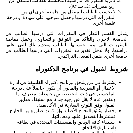
لا تزيد المقررات الدراسية المحتسبة للطالب المنتقل عن
أربع مقررات (12 ساعة).
لا تحسب للطالب المنتقل من جامعة أخرى أي من
المقررات التي درسها وحصل بموجبها على شهادة أو درجة
علمية أخرى.
يتولى القسم النظر في المقررات التي درسها الطالب في
الجامعة الأخرى والتأكد من التوافق والتساوي، وعمل مقاصة
للمقررات التي يتم احتسابها للطالب وتحديد تلك التي عليها
دراستها، ولا تدخل تقديرات المقررات التي درسها الطالب في
جامعة أخرى ضمن المعدل التراكمي.
شروط القبول في برنامج الدكتوراه
يشترط في من يلتحق ببرنامج دكتوراه الفلسفة في إدارة
الأعمال أو الشريعة والقانون أن يكون حاصلاً على درجة
الماجستير في ذات التخصص من جامعات معترف بها
وبتقدير عام لا يقل عن (جيد جداً)، مع استيفاء معايير
القبول وفق اللوائح السارية في الأكاديمية.
إحضار وثائق التخرج الأصلية وإذا كانت صادرة من الخارج
فيشترط التصديق عليها ومعادلتها.
استيفاء كافة الوثائق والمستندات المحددة في بطاقة
(استمارة) الالتحاق.