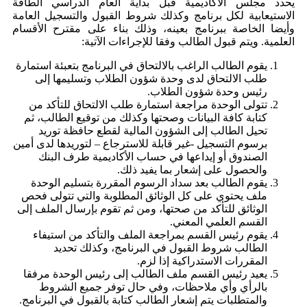
يحدد مجلس الأكاديمية قبل بداية العام الدراسي الطاقة
الاستيعابية لكل برنامج وكذلك شروط القبول والتسجيل العامة
وأيضا الخاصة ببرنامج بعينه، وذلك بناء على مقترح الأقسام
العلمية. ويتم قبول الطالب وفقا للإجراءات الآتية:
يقوم الطالب الراغب بالالتحاق في البرنامج بتعبئة استمارة
طلب الالتحاق لدى وحدة شؤون الطلاب وتسليمها إلى
رئيس وحدة شؤون الطلاب.
تتولى الوحدة مراجعة استمارة طلب الالتحاق للتأكد من
كتابة كافة البيانات وصحتها وكذلك من توقيع الطالب، ثم
تحيل الطالب إلى الشؤون المالية لقطع حافظة توريد
برسوم التسجيل -غير قابلة للاسترجاع – لتوريدها لدى أمين
الصندوق أو إيداعها في حساب الأكاديمية طرف البنك
والحصول على إشعار بما يفيد ذلك.
يقوم الطالب بعد سداد الرسوم المقررة بتسليم الوحدة
ملف يحتوي على كل الوثائق المطلوبة والتي تتولى فحص
الوثائق للتأكد من صحتها، ومن ثم تقوم بإرسال الملف إلى
القسم العلمي المعني.
يقوم رئيس القسم بمراجعة الملف والتأكد من استيفاء
الطالب شروط القبول في البرنامج، وكذلك تحديد
المقررات الاستدراكية إذا لزم.
يعيد رئيس القسم ملف الطالب إلى رئيس الوحدة مرفقا
بالرأي وأي ملاحظات، وفي حال توفر جميع الشروط
والمتطلبات يتم إشعار الطالب كتابة بالقبول في البرنامج.