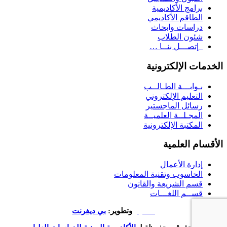
برامج الأكاديمية
الطاقم الأكاديمي
دراسات وابحاث
شئون الطلاب
إتصـــل بنــا …
الخدمات الإلكترونية
بـوابـــة الطـالــب
التعليم الإلكتروني
رسائل الماجستير
المجـلــة العلميــة
المكتبة الإلكترونية
الأقسام العلمية
إدارة الأعمال
الحاسوب وتقنية المعلومات
قسم الشريعة والقانون
قســم اللغـــات
تصميم
وتطوير:
بي ديفرنت