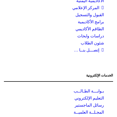
الأكاديمية اليمنية
المركز الإعلامي
القبول والتسجيل
برامج الأكاديمية
الطاقم الأكاديمي
دراسات وابحاث
شئون الطلاب
إتصـــل بنــا …
الخدمات الإلكترونية
بـوابـــة الطـالــب
التعليم الإلكتروني
رسائل الماجستير
المجـلــة العلميــة