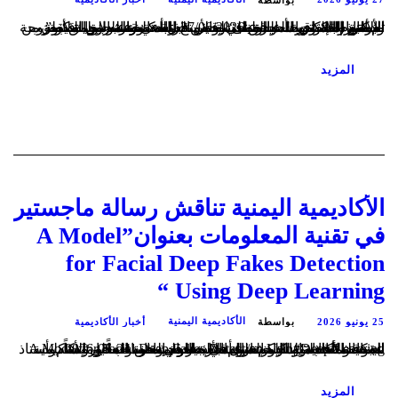
بواسطة
تم اليوم السبت الموافق 27/06/2026 عقد الخطة الاولية لأطروحة الدكتوراه للباحث/ عبدة علي يحيى العواضي والموسومه ب ” النظام القانوني للحجز على السفن-دراسة مقارنه بين القانون اليمني والإتفاقيات الدوليه “ وقد منح الباحث عشرون دقيقة لعرض البحث وبدأت المناقشة من قبل أعضاء اللجنة المكونة من الأستاذ الدكتور خالد الخطيب والأستاذ الدكتور عبدالخالق معزب والأستاذ الدكتور...
المزيد
الأكاديمية اليمنية تناقش رسالة ماجستير
في تقنية المعلومات بعنوان”A Model
for Facial Deep Fakes Detection
Using Deep Learning “
25 يونيو 2026
الأكاديمية اليمنية
أخبار الأكاديمية
بواسطة
عقدت الأكاديمية اليمنية يوم الأربعاء الموافق 24-06-2026م المناقشة العلنية لرسالة الماجستير في تقنية المعلومات الموسومة ب “A Model for Facial Deep Fakes Detection Using Deep Learning“ للباحث/ عبدالاله احمد محمد العلايا. وتشكلت لجنة المناقشة والحكم من:أستاذ علوم الحاسوب في الأكاديمية اليمنية الأستاذ الدكتور خليل سعيد الوجيه -مناقشاً ورئيساً، وأستاذ شبكات الحاسوب المشارك في جامعة ذمار...
المزيد