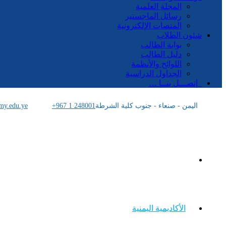
المجلة العلمية
رسائل الماجستير
المنصات الإلكترونية
شئون الطلاب
بوابة الطالب
دليل الطالب
اللوائح والأنظمة
الجداول الدراسية
إتصـــل بنــا …
اليمن - صنعاء - جنوب كلية الشرطة
+967 1 248001
my.edu.ye
الرئيسية
الأكاديمية اليمنية