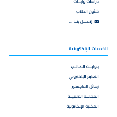
دراسات وابحاث
شئون الطلاب
إتصـــل بنــا …
الخدمات الإلكترونية
بـوابـــة الطـالــب
التعليم الإلكتروني
رسائل الماجستير
المجـلــة العلميــة
المكتبة الإلكترونية