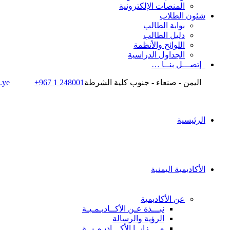
المنصات الإلكترونية
شئون الطلاب
بوابة الطالب
دليل الطالب
اللوائح والأنظمة
الجداول الدراسية
إتصـــل بنــا …
اليمن - صنعاء - جنوب كلية الشرطة
+967 1 248001
.ye
الرئيسية
الأكاديمية اليمنية
عن الأكاديمية
نبـــذة عـن الأكــاديـمـيـة
الرؤية والرسالة
مــــزايــا الأكـــاديـمـيــة