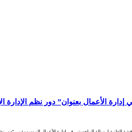
 إدارة الأعمال بعنوان” دور نظم الإدارة ال
ديمية اليمنية صباح يوم الثلاثاء الموافق 26-11- 2024م المناقشة العلنية لرسالة الماجستير في إدارة