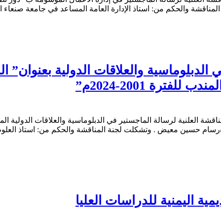
لمناقشة والحكم من: استاذ الإدارة العامة المساعد في جامعة صنعاء الأ
ي الدبلوماسية والعلاقات الدولية بعنوان” 
فترة 2001-2024م”
أكاديمية اليمنية صباح يوم الخميس الموافق 07-11- 2024م المناقشة العلنية لرسالة الماجستير في الدبل
 حالة مضيق باب المندب للفترة 2001-2024م” للباحث/رسام حسين معيض . وتشكلت لجنة المناقش
ة اليمنية للدراسات العليا