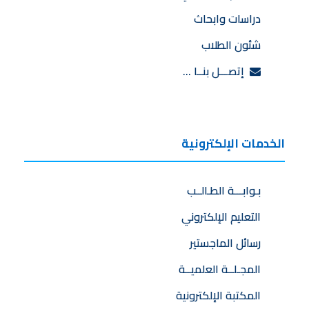
دراسات وابحاث
شئون الطلاب
إتصـــل بنــا …
الخدمات الإلكترونية
بـوابـــة الطـالــب
التعليم الإلكتروني
رسائل الماجستير
المجـلــة العلميــة
المكتبة الإلكترونية