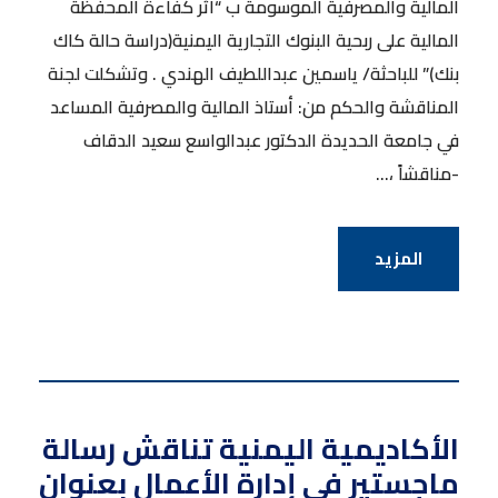
المالية والمصرفية الموسومة ب “أثر كفاءة المحفظة
المالية على ربحية البنوك التجارية اليمنية(دراسة حالة كاك
بنك)” للباحثة/ ياسمين عبداللطيف الهندي . وتشكلت لجنة
المناقشة والحكم من: أستاذ المالية والمصرفية المساعد
في جامعة الحديدة الدكتور عبدالواسع سعيد الدقاف
-مناقشاً ،...
المزيد
الأكاديمية اليمنية تناقش رسالة
ماجستير في إدارة الأعمال بعنوان