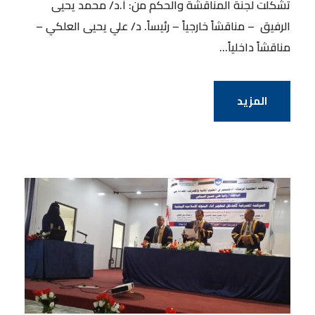
تشكلت لجنة المناقشة والحكم من: أ.د/ محمد يحيى
الرفيق – مناقشاً خارجياً – رئيساً. د/ علي يحيى العلكي –
مناقشاً داخلياً...
المزيد