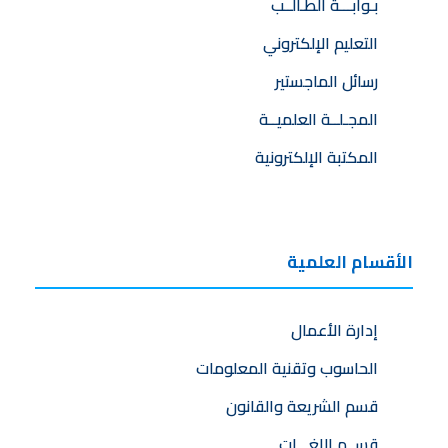
بـوابـــة الطـالــب
التعليم الإلكتروني
رسائل الماجستير
المجـلــة العلميــة
المكتبة الإلكترونية
الأقسام العلمية
إدارة الأعمال
الحاسوب وتقنية المعلومات
قسم الشريعة والقانون
قســم اللغـــات