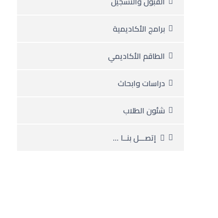
القبول والتسجيل
برامج الأكاديمية
الطاقم الأكاديمي
دراسات وابحاث
شئون الطلاب
إتصـــل بنــا …