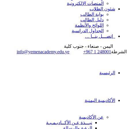
المنصات الإلكترونية
شئون الطلاب
بوابة الطالب
دليل الطالب
اللوائح والأنظمة
الجداول الدراسية
إتصـــل بنــا …
اليمن - صنعاء - جنوب كلية
الشرطة
+967 1 248001
info@yemenacademy.edu.ye
الرئيسية
الأكاديمية اليمنية
عن الأكاديمية
نبـــذة عـن الأكــاديـمـيـة
الرؤية والرسالة