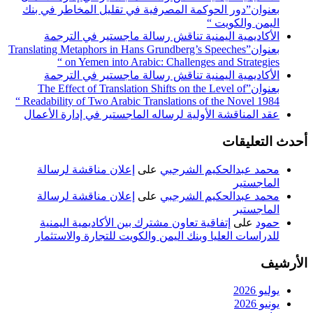
بعنوان”دور الحوكمة المصرفية في تقليل المخاطر في بنك
اليمن والكويت “
الأكاديمية اليمنية تناقش رسالة ماجستير في الترجمة
بعنوان”Translating Metaphors in Hans Grundberg’s Speeches
on Yemen into Arabic: Challenges and Strategies “
الأكاديمية اليمنية تناقش رسالة ماجستير في الترجمة
بعنوان”The Effect of Translation Shifts on the Level of
Readability of Two Arabic Translations of the Novel 1984 “
عقد المناقشة الأولية لرساله الماجستير في إدارة الأعمال
أحدث التعليقات
محمد عبدالحكيم الشرجبي
على
إعلان مناقشة لرسالة
الماجستير
محمد عبدالحكيم الشرجبي
على
إعلان مناقشة لرسالة
الماجستير
حمود
على
إتفاقية تعاون مشترك بين الأكاديمية اليمنية
للدراسات العليا وبنك اليمن والكويت للتجارة والاستثمار
الأرشيف
يوليو 2026
يونيو 2026