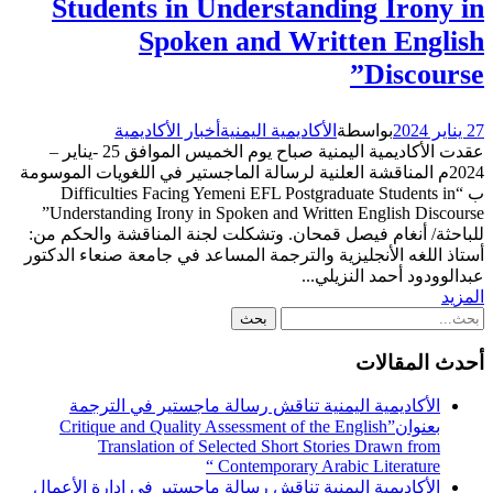
Students in Understanding Irony in
Spoken and Written English
Discourse”
27 يناير 2024
بواسطة
الأكاديمية اليمنية
أخبار الأكاديمية
عقدت الأكاديمية اليمنية صباح يوم الخميس الموافق 25 -يناير –
2024م المناقشة العلنية لرسالة الماجستير في اللغويات الموسومة
ب “Difficulties Facing Yemeni EFL Postgraduate Students in
Understanding Irony in Spoken and Written English Discourse”
للباحثة/ أنغام فيصل قمحان. وتشكلت لجنة المناقشة والحكم من:
أستاذ اللغه الأنجليزية والترجمة المساعد في جامعة صنعاء الدكتور
عبدالوودود أحمد النزيلي...
المزيد
أحدث المقالات
الأكاديمية اليمنية تناقش رسالة ماجستير في الترجمة
بعنوان”Critique and Quality Assessment of the English
Translation of Selected Short Stories Drawn from
Contemporary Arabic Literature “
الأكاديمية اليمنية تناقش رسالة ماجستير في إدارة الأعمال