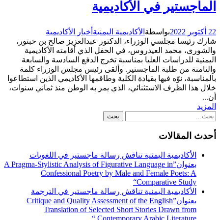
الماجستير في الأكاديمية
22 أكتوبر 2022
بواسطة
الأكاديمية اليمنية
أخبار الأكاديمية
شارك رئيسا مجلسي الوزراء، الدكتور عبدالعزيز صالح بن حبتور،
والشورى، محمد العيدروس، في الحفل الذي أقامته الأكاديمية
اليمنية للدراسات العليا بمناسبة تخرج الدفع السادسة والسابعة
والثامنة من طلبة الماجستير. وألقى رئيس مجلس الوزراء كلمة
بالمناسبة، نوّه فيها بقيادة الكلية وطاقمها الأكاديمي الذين استطاعوا
خلال هذا الظرف الاستثنائي، الذي يمر به الوطن منذ ثماني سنوات،
أن...
المزيد
أحدث المقالات
الأكاديمية اليمنية تناقش رسالة ماجستير في اللغويات
بعنوان”A Pragma-Stylistic Analysis of Figurative Language in
Confessional Poetry by Male and Female Poets: A
Comparative Study“
الأكاديمية اليمنية تناقش رسالة ماجستير في الترجمة
بعنوان”Critique and Quality Assessment of the English
Translation of Selected Short Stories Drawn from
Contemporary Arabic Literature “