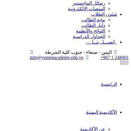
رسائل الماجستير
المنصات الإلكترونية
شئون الطلاب
بوابة الطالب
دليل الطالب
اللوائح والأنظمة
الجداول الدراسية
إتصـــل بنــا …
اليمن - صنعاء - جنوب كلية الشرطة
info@yemenacademy.edu.ye
+967 1 248001
الرئيسية
الأكاديمية اليمنية
عن الأكاديمية