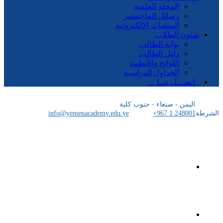
المجلة العلمية
رسائل الماجستير
المنصات الإلكترونية
شئون الطلاب
بوابة الطالب
دليل الطالب
اللوائح والأنظمة
الجداول الدراسية
إتصـــل بنــا …
اليمن - صنعاء - جنوب كلية
الشرطة
+967 1 248001
info@yemenacademy.edu.ye
الرئيسية
الأكاديمية اليمنية