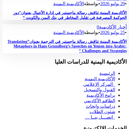
•
29 يوليو 2026
•
بواسطة
الأكاديمية اليمنية
الأكاديمية اليمنية تناقش رسالة ماجستير في إدارة الأعمال بعنوان”دور
الحوكمة المصرفية في تقليل المخاطر في بنك اليمن والكويت “
أخبار الأكاديمية
0
•
25 يوليو 2026
•
بواسطة
الأكاديمية اليمنية
الأكاديمية اليمنية تناقش رسالة ماجستير في الترجمة بعنوان”Translating
Metaphors in Hans Grundberg’s Speeches on Yemen into Arabic:
Challenges and Strategies “
الأكاديمية اليمنية للدراسات العليا
الرئيسية
الأكاديمية اليمنية
المركز الإعلامي
القبول والتسجيل
برامج الأكاديمية
الطاقم الأكاديمي
دراسات وابحاث
شئون الطلاب
إتصـــل بنــا …
الخدمات الإلكترونية