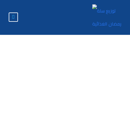
دور تقنيات التسويق
الرقمية في تحسين
الأداء التسويقي
(دراسة حالة مجموعة
شركات العالمية)