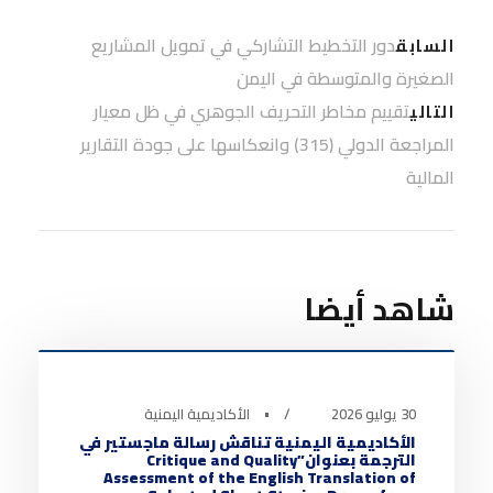
دور التخطيط التشاركي في تمويل المشاريع
السابق
الصغيرة والمتوسطة في اليمن
تقييم مخاطر التحريف الجوهري في ظل معيار
التالي
المراجعة الدولي (315) وانعكاسها على جودة التقارير
المالية
شاهد أيضا
أخبار الأكاديمية
0
30 يوليو 2026
•
الأكاديمية اليمنية
الأكاديمية اليمنية تناقش رسالة ماجستير في
الترجمة بعنوان”Critique and Quality
Assessment of the English Translation of