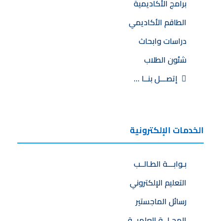
برامج الأكاديمية
الطاقم الأكاديمي
دراسات وابحاث
شئون الطلاب
إتصـــل بنــا …
الخدمات الإلكترونية
بـوابـــة الطـالــب
التعليم الإلكتروني
رسائل الماجستير
المجـلــة العلميــة