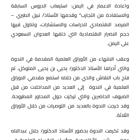
واعادة الاعمار في اليمن: استيعاب الدروس السابقة
والاستفادة من التجارب” وقدمها الأستاذ/ نبيل الطيري –
المرصد الاقتصادي للدراسات والاستشارات، وتناول فيها
حجم الاضرار الاقتصادية التي خلفها العدوان السعودي
على اليمن.
وعقب الانتهاء من الأوراق العلمية المقدمة في الندوة
والتي أدراها الأستاذ الدكتور/ يحيى بن يحيى المتوكل، تم
فتح باب النقاش والذي من خلاله استمع مقدمي الاوراق
العلمية في الندوة إلى العديد من المداخلات من قبل
الضيوف الحاضرين والتي تركزت حول المحاور المطروحة.
وقد خرجت الندوة بالعديد من التوصيات من خلال الأوراق
الثلاثة.
وقد تكرمت الندوة بحضور الأستاذ الدكتور/ جلال عبدالاله
عوض – رئيس الأكاديمية، ورؤساء الاقسام العلمية في