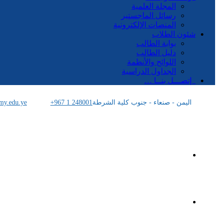
المجلة العلمية
رسائل الماجستير
المنصات الإلكترونية
شئون الطلاب
بوابة الطالب
دليل الطالب
اللوائح والأنظمة
الجداول الدراسية
إتصـــل بنــا …
اليمن - صنعاء - جنوب كلية الشرطة
+967 1 248001
my.edu.ye
الرئيسية
الأكاديمية اليمنية