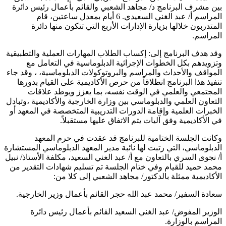
بين مشرف البرنامج د/ مجاهد الشعبي والقائم بأعمال رئيس دائرة
المراسم أ/ عبد الغني السعيدي. 6 أيام بمعدل ساعتين، قام
المتدربون خلالها بزيارة الإدارات الأربع التي تتكون منها دائرة
المراسم.
وقد هدف البرنامج إلى: إكساب الطلاب المهارات العملية والتطبيقية
وتزويدهم بكل الخطوات الإجرائية الدبلوماسية في التعامل مع
المواقف والأحداث والمراسم والبروتوكولات الدبلوماسية، ، وقد جاء
تنفيذ هذا البرنامج انطلاقاً من حرص الأكاديمية على القيام بدورها
المجتمعي والعلمي في الوقت نفسه، بما يعزز ويوطد علاقات
التعاون العلمي والدبلوماسي بين وزارة الخارجية والأكاديمية ،وتبادل
الخبرات العلمية وإقامة الدورات التدريبية المتخصصة في المعهد أو
في الأكاديمية وفق آليات يتم الاتفاق عليها مستقبلاً.
وكانت الجلسة الختامية للبرنامج قد عقدت في حرم المعهد
الدبلوماسي، التي رتبت لها نائبة مدير المعهد الدبلوماسي المستشارة
أ/ نجوى السري بالتعاون مع أ/ عبد الغني السعيد، مكلفة الأستاذ/ نبيل
محمد حميد للقيام وفي ختام الجلسة تم تسليم شهادات التقدير من
الأكاديمية ممثلة بالدكتور/ مجاهد الشعبي إلى كلا من:
سعادة السفير/ محمد عبد الله حجر القائم بأعمال وزير الخارجية.
الوزير المفوض/ عبد الغني السعيد القائم بأعمال رئيس دائرة
المراسم بالوزارة.