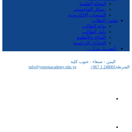
المجلة العلمية
رسائل الماجستير
المنصات الإلكترونية
شئون الطلاب
بوابة الطالب
دليل الطالب
اللوائح والأنظمة
الجداول الدراسية
إتصـــل بنــا …
اليمن - صنعاء - جنوب كلية
الشرطة
+967 1 248001
info@yemenacademy.edu.ye
الرئيسية
الأكاديمية اليمنية