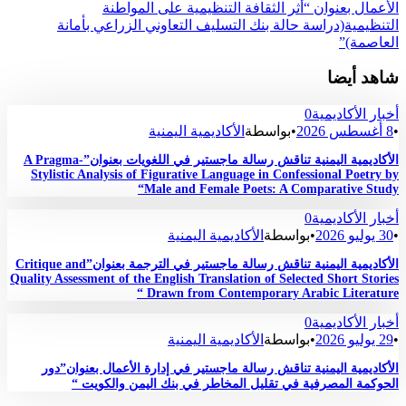
الأعمال بعنوان “أثر الثقافة التنظيمية على المواطنة
التنظيمية(دراسة حالة بنك التسليف التعاوني الزراعي بأمانة
العاصمة)”
شاهد أيضا
أخبار الأكاديمية
0
•
8 أغسطس 2026
•
بواسطة
الأكاديمية اليمنية
الأكاديمية اليمنية تناقش رسالة ماجستير في اللغويات بعنوان”A Pragma-
Stylistic Analysis of Figurative Language in Confessional Poetry by
Male and Female Poets: A Comparative Study“
أخبار الأكاديمية
0
•
30 يوليو 2026
•
بواسطة
الأكاديمية اليمنية
الأكاديمية اليمنية تناقش رسالة ماجستير في الترجمة بعنوان”Critique and
Quality Assessment of the English Translation of Selected Short Stories
Drawn from Contemporary Arabic Literature “
أخبار الأكاديمية
0
•
29 يوليو 2026
•
بواسطة
الأكاديمية اليمنية
الأكاديمية اليمنية تناقش رسالة ماجستير في إدارة الأعمال بعنوان”دور
الحوكمة المصرفية في تقليل المخاطر في بنك اليمن والكويت “