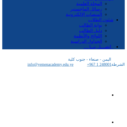
المجلة العلمية
رسائل الماجستير
المنصات الإلكترونية
شئون الطلاب
بوابة الطالب
دليل الطالب
اللوائح والأنظمة
الجداول الدراسية
إتصـــل بنــا …
اليمن - صنعاء - جنوب كلية
الشرطة
+967 1 248001
info@yemenacademy.edu.ye
الرئيسية
الأكاديمية اليمنية