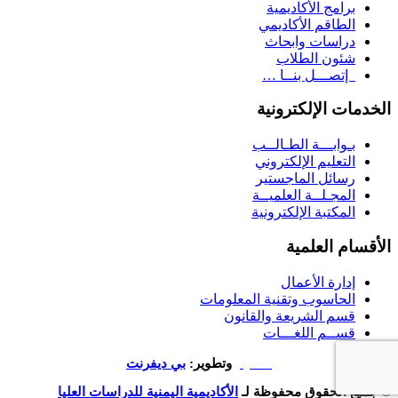
برامج الأكاديمية
الطاقم الأكاديمي
دراسات وابحاث
شئون الطلاب
إتصـــل بنــا …
الخدمات الإلكترونية
بـوابـــة الطـالــب
التعليم الإلكتروني
رسائل الماجستير
المجـلــة العلميــة
المكتبة الإلكترونية
الأقسام العلمية
إدارة الأعمال
الحاسوب وتقنية المعلومات
قسم الشريعة والقانون
قســم اللغـــات
تصميم
وتطوير:
بي ديفرنت
© جميع الحقوق محفوظة لـ
الأكاديمية اليمنية للدراسات العليا