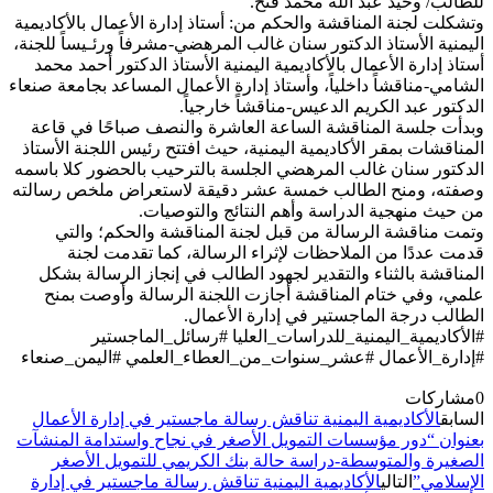
للطالب/ وحيد عبد الله محمد فتح.
وتشكلت لجنة المناقشة والحكم من: أستاذ إدارة الأعمال بالأكاديمية
اليمنية الأستاذ الدكتور سنان غالب المرهضي-مشرفاً ورئـيساً للجنة،
أستاذ إدارة الأعمال بالأكاديمية اليمنية الأستاذ الدكتور أحمد محمد
الشامي-مناقشاً داخلياً، وأستاذ إدارة الأعمال المساعد بجامعة صنعاء
الدكتور عبد الكريم الدعيس-مناقشاً خارجياً.
وبدأت جلسة المناقشة الساعة العاشرة والنصف صباحًا في قاعة
المناقشات بمقر الأكاديمية اليمنية، حيث افتتح رئيس اللجنة الأستاذ
الدكتور سنان غالب المرهضي الجلسة بالترحيب بالحضور كلا باسمه
وصفته، ومنح الطالب خمسة عشر دقيقة لاستعراض ملخص رسالته
من حيث منهجية الدراسة وأهم النتائج والتوصيات.
وتمت مناقشة الرسالة من قبل لجنة المناقشة والحكم؛ والتي
قدمت عددًا من الملاحظات لإثراء الرسالة، كما تقدمت لجنة
المناقشة بالثناء والتقدير لجهود الطالب في إنجاز الرسالة بشكل
علمي، وفي ختام المناقشة أجازت اللجنة الرسالة وأوصت بمنح
الطالب درجة الماجستير في إدارة الأعمال.
#الأكاديمية_اليمنية_للدراسات_العليا #رسائل_الماجستير
#إدارة_الأعمال #عشر_سنوات_من_العطاء_العلمي #اليمن_صنعاء
0
مشاركات
السابق
الأكاديمية اليمنية تناقش رسالة ماجستير في إدارة الأعمال
بعنوان “دور مؤسسات التمويل الأصغر في نجاح واستدامة المنشآت
الصغيرة والمتوسطة-دراسة حالة بنك الكريمي للتمويل الأصغر
الإسلامي”
التالي
الأكاديمية اليمنية تناقش رسالة ماجستير في إدارة