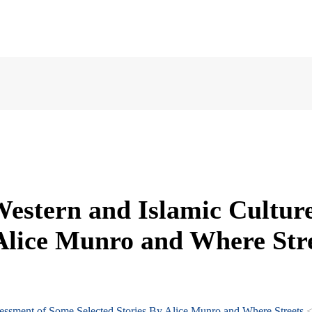
Western and Islamic Culture
 Alice Munro and Where St
Assessment of Some Selected Stories By Alice Munro and Where Streets