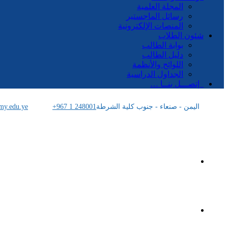
المجلة العلمية
رسائل الماجستير
المنصات الإلكترونية
شئون الطلاب
بوابة الطالب
دليل الطالب
اللوائح والأنظمة
الجداول الدراسية
إتصـــل بنــا …
اليمن - صنعاء - جنوب كلية الشرطة
+967 1 248001
my.edu.ye
الرئيسية
الأكاديمية اليمنية