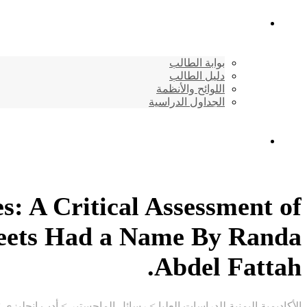
شئون الطلاب
بوابة الطالب
دليل الطالب
اللوائح والأنظمة
الجداول الدراسية
إتصـــل بنــا …
s: A Critical Assessment of
reets Had a Name By Randa
Abdel Fattah.
الأكاديمية اليمنية للدراسات العليا
>
رسائل الماجستير
>
أدب انجليزي
>