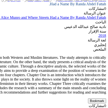
Had a Name By Randa Abdel Fattah.
0
مشاركات
عنوان الرسالة
 By Alice Munro and Where Streets Had a Name By Randa Abdel Fattah.
الباحث
نادية صالح عبدالله الدعيس
سنة الإقرار
2018
لغة الرسالة
إنجليزي
الملخص
in both Western and Muslim literatures. The study attempts to critically
ature. On the other hand, the study presents a critical analysis of the
amic culture. Through a descriptive analysis, the selected works of the
tudy aims to provide a deep examination of the position of women in the
nto four chapters. Chapter One is an introduction which introduces the
ly plays in the society. It also throws some light on the reality of women
minism in their literary works. Chapter Three critically examines the
ludes the research with a summary of the main strands and concluding
rch recommendations and further suggestions for reading and searching.
Bookmark
0
مشاركات