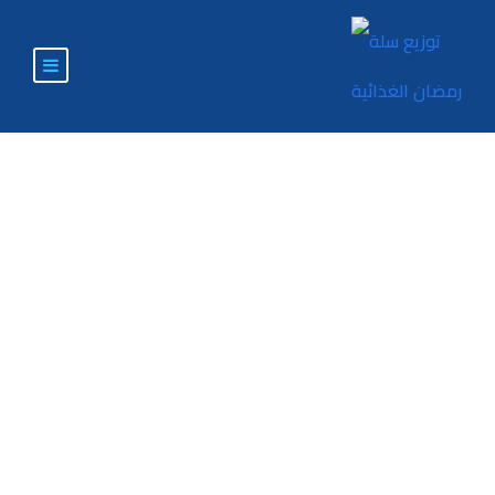
Factores Effecting
The Adoption Of
Blockchain
Technology For
Higher Education in
Yemen