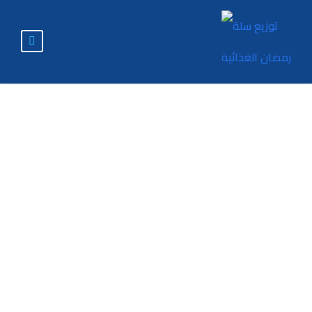
واقــــع الصحــــة
والســلامــة
المهـنـيـة في
المنشآت الصناعية
الدوائية بأمانة
العاصمة من وجهة