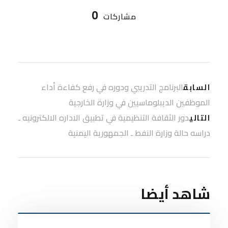
0
مشاركات
البرنامج التدريبي ودوره في رفع كفاءة أداء
السابق
الموظفين الديبلوماسيين في وزارة الخارجية
دور الثقافة التنظيمية في تطبيق الاداره الالكترونيه ـ
التالي
دراسه حالة وزارة النفط ـ الجمهورية اليمنية
شاهد أيضا
أخبار الأكاديمية
0