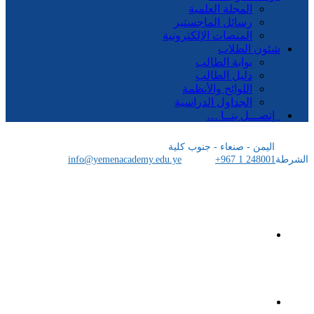
المجلة العلمية
رسائل الماجستير
المنصات الإلكترونية
شئون الطلاب
بوابة الطالب
دليل الطالب
اللوائح والأنظمة
الجداول الدراسية
إتصـــل بنــا …
اليمن - صنعاء - جنوب كلية
الشرطة
+967 1 248001
info@yemenacademy.edu.ye
الرئيسية
الأكاديمية اليمنية