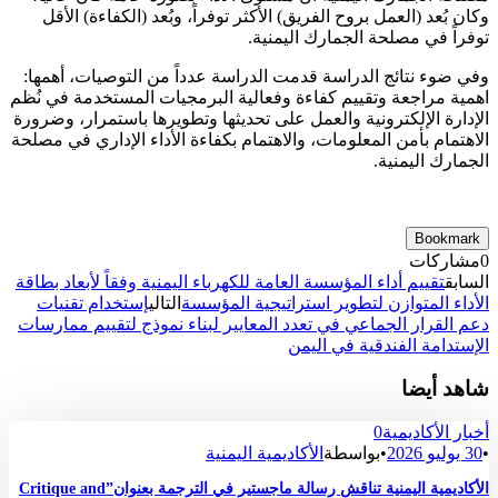
وكان بُعد (العمل بروح الفريق) الأكثر توفراً، وبُعد (الكفاءة) الأقل
توفراً في مصلحة الجمارك اليمنية.
وفي ضوء نتائج الدراسة قدمت الدراسة عدداً من التوصيات، أهمها:
اهمية مراجعة وتقييم كفاءة وفعالية البرمجيات المستخدمة في نُظم
الإدارة الإلكترونية والعمل على تحديثها وتطويرها باستمرار، وضرورة
الاهتمام بأمن المعلومات، والاهتمام بكفاءة الأداء الإداري في مصلحة
الجمارك اليمنية.
Bookmark
0
مشاركات
السابق
تقييم أداء المؤسسة العامة للكهرباء اليمنية وفقاً لأبعاد بطاقة
الأداء المتوازن لتطوير استراتيجية المؤسسة
التالي
إستخدام تقنيات
دعم القرار الجماعي في تعدد المعايير لبناء نموذج لتقييم ممارسات
الإستدامة الفندقية في اليمن
شاهد أيضا
أخبار الأكاديمية
0
•
30 يوليو 2026
•
بواسطة
الأكاديمية اليمنية
الأكاديمية اليمنية تناقش رسالة ماجستير في الترجمة بعنوان”Critique and