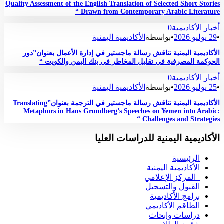
Quality Assessment of the English Translation of Selected Short Stories
Drawn from Contemporary Arabic Literature “
أخبار الأكاديمية
0
•
29 يوليو 2026
•
بواسطة
الأكاديمية اليمنية
الأكاديمية اليمنية تناقش رسالة ماجستير في إدارة الأعمال بعنوان”دور
الحوكمة المصرفية في تقليل المخاطر في بنك اليمن والكويت “
أخبار الأكاديمية
0
•
25 يوليو 2026
•
بواسطة
الأكاديمية اليمنية
الأكاديمية اليمنية تناقش رسالة ماجستير في الترجمة بعنوان”Translating
Metaphors in Hans Grundberg’s Speeches on Yemen into Arabic:
Challenges and Strategies “
الأكاديمية اليمنية للدراسات العليا
الرئيسية
الأكاديمية اليمنية
المركز الإعلامي
القبول والتسجيل
برامج الأكاديمية
الطاقم الأكاديمي
دراسات وابحاث