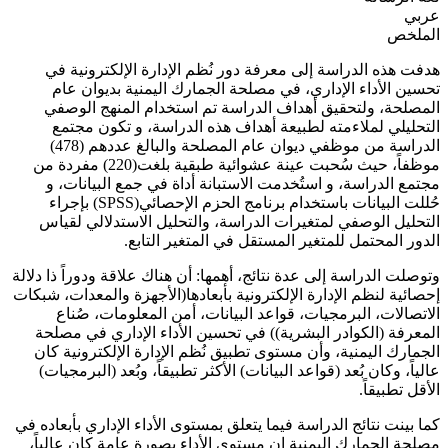
عربي
الملخص
هدفت هذه الدراسة إلى معرفة دور نُظم الإدارة الإلكترونية في
تحسين الأداء الإداري، في مصلحة الجمارك اليمنية بديوان عام
المصلحة، ولتحقيق أهداف الدراسة تم استخدام المنهج الوصفي
التحليلي لملاءمته لطبيعة أهداف هذه الدراسة، و تكون مجتمع
الدراسة من موظفي ديوان عام المصلحة والبالغ عددهم (478)
موظفاً، حيث سُحبت عينة عشوائية طبقية بلغت(220) مفردة من
مجتمع الدراسة، و استُخدمت الاستبانة أداة في جمع البيانات، و
حُللت البيانات باستخدام برنامج الحزم الإحصائي(SPSS) بإجراء
التحليل الوصفي لمتغيرات الدراسة، والتحليل الاستدلالي لقياس
الدور المحتمل للمتغير المستقل في المتغير التابع.
وتوصلت الدراسة إلى عدة نتائج، أهمها: أن هناك علاقة ودوراً ذا دلالة
إحصائية لنظم الإدارة الإلكترونية بأبعادها(الأجهزة والمعدات، شبكات
الاتصالات، البرمجيات، قواعد البيانات، أمن المعلومات، صُناع
المعرفة (الكوادر البشرية)) في تحسين الأداء الإداري في مصلحة
الجمارك اليمنية، وأن مستوى تطبيق نُظم الإدارة الإلكترونية كان
عالياً، وكان بُعد (قواعد البيانات) الأكثر تطبيقاً، وبُعد (البرمجيات)
الأقل تطبيقاً.
كما بينت نتائج الدراسة فيما يتعلق بمستوى الأداء الإداري بأبعاده في
مصلحة الجمارك اليمنية ان مستوى الأداء بصورة عامة كان عالياً،