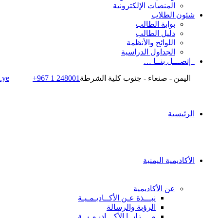
المنصات الإلكترونية
شئون الطلاب
بوابة الطالب
دليل الطالب
اللوائح والأنظمة
الجداول الدراسية
إتصـــل بنــا …
اليمن - صنعاء - جنوب كلية الشرطة
+967 1 248001
.ye
الرئيسية
الأكاديمية اليمنية
عن الأكاديمية
نبـــذة عـن الأكــاديـمـيـة
الرؤية والرسالة
مــــزايــا الأكـــاديـمـيــة