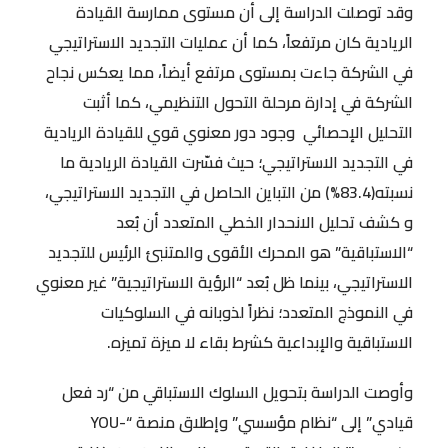
وقد توصلت الدراسة إلى أن مستوى ممارسة القيادة
الريادية كان مرتفعاً، كما أن عمليات التجديد الاستراتيجي
في الشركة جاءت بمستوى مرتفع أيضاً، مما يعكس نجاح
الشركة في إدارة مرحلة التحول التنظيمي، كما أثبت
التحليل الإحصائي وجود دور معنوي قوي للقيادة الريادية
في التجديد الاستراتيجي؛ حيث فسّرت القيادة الريادية ما
نسبته(83.4%) من التباين الحاصل في التجديد الاستراتيجي،
و كشف تحليل الانحدار الخطي المتعدد أن بُعد
“الاستباقية” هو المحرك الأقوى والمتنبئ الرئيس للتجديد
الاستراتيجي، بينما ظل بُعد “الرؤية الاستراتيجية” غير معنوي
في النموذج المتعدد؛ نظراً لذوبانه في السلوكيات
الاستباقية والإبداعية كشرط بقاء لا ميزة تميزه.
وأوصت الدراسة بتحويل السلوك الاستباقي من “رد فعل
قيادي” إلى “نظام مؤسسي” وإطلاق منصة “YOU-