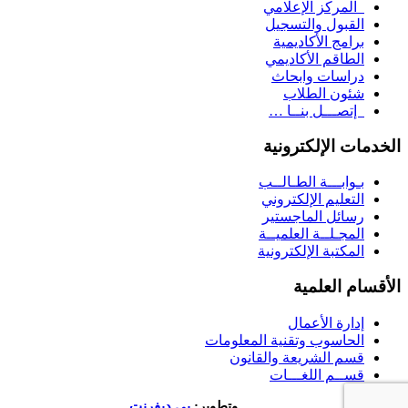
المركز الإعلامي
القبول والتسجيل
برامج الأكاديمية
الطاقم الأكاديمي
دراسات وابحاث
شئون الطلاب
إتصـــل بنــا …
الخدمات الإلكترونية
بـوابـــة الطـالــب
التعليم الإلكتروني
رسائل الماجستير
المجـلــة العلميــة
المكتبة الإلكترونية
الأقسام العلمية
إدارة الأعمال
الحاسوب وتقنية المعلومات
قسم الشريعة والقانون
قســم اللغـــات
تصميم
وتطوير:
بي ديفرنت