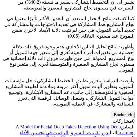
يشير إلى أن التخطيط التشاركي يفسر ما نسبته (40.2%) من
التغيرات في مستوى نجاح المشاريع الصغيرة والمتوسطة.
كما كشفت نتائج الانحدار المتعدد أن البعدين الأكثر تأثيرًا معنويا في
نجاح المشاريع هما: المشاركة في تحديد الاحتياجات، والمشاركة في
تحديد آليات التمويل، في حين لم تثبت دلالة الأبعاد الأخرى ضمن
النموذج عند مستوى الدلالة. (0.05)
وأظهرت نتائج تحليل التباين الأحادي عدم وجود فروق ذات دلالة
إحصائية في تقديرات أفراد العينة تُعزى إلى متغير جهة التمويل أو
نوع المشاريع الممولة، في حين ظهرت فروق ذات دلالة إحصائية في
مستوى نجاح المشاريع الصغيرة والمتوسطة تُعزى إلى متغير نوع
التمويل.
وأوصت الدراسة بتعزيز تطبيق التخطيط التشاركي داخل مؤسسات
التمويل، وتطوير آليات تمويل أكثر مرونة وملاءمة لطبيعة المشاريع
الصغيرة والمتوسطة، إلى جانب دعم المشاريع الابتكارية، وتوسيع
أدوات التمويل التشاركي، وتفعيل الوسائل الرقمية التي تعزز
الشفافية والمشاركة في العملية التمويلية.
Bookmark
0
مشاركات
السابق
A Model for Facial Deep Fakes Detection Using Deep
Learning
التالي
دور تقنيات التسويق الرقمية في تحسين الأداء