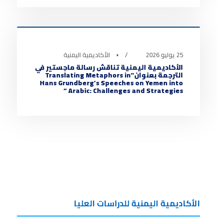
أخبار الأكاديمية
0
25 يوليو 2026
•
الأكاديمية اليمنية
الأكاديمية اليمنية تناقش رسالة ماجستير في
الترجمة بعنوان”Translating Metaphors in
Hans Grundberg’s Speeches on Yemen into
Arabic: Challenges and Strategies “
الأكاديمية اليمنية للدراسات العليا