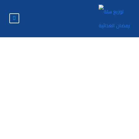
تقييم مخاطر التحريف
الجوهري في ظل
معيار المراجعة
الدولي (315)
وانعكاسها على جودة
التقارير المالية