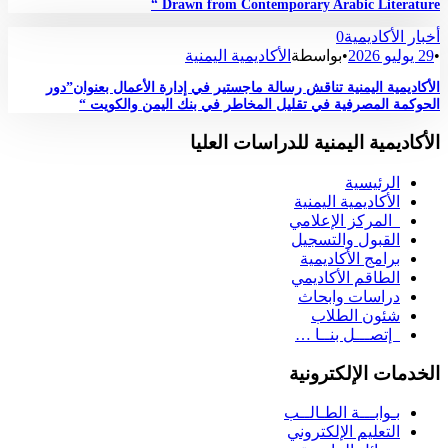
Drawn from Contemporary Arabic Literature “
أخبار الأكاديمية
0
•
29 يوليو 2026
•
بواسطة
الأكاديمية اليمنية
الأكاديمية اليمنية تناقش رسالة ماجستير في إدارة الأعمال بعنوان”دور
الحوكمة المصرفية في تقليل المخاطر في بنك اليمن والكويت “
الأكاديمية اليمنية للدراسات العليا
الرئيسية
الأكاديمية اليمنية
المركز الإعلامي
القبول والتسجيل
برامج الأكاديمية
الطاقم الأكاديمي
دراسات وابحاث
شئون الطلاب
إتصـــل بنــا …
الخدمات الإلكترونية
بـوابـــة الطـالــب
التعليم الإلكتروني