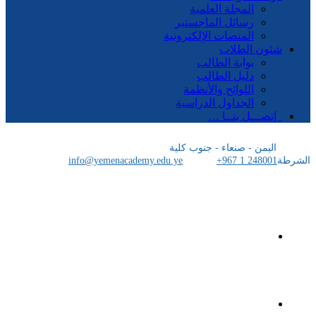
المجلة العلمية
رسائل الماجستير
المنصات الإلكترونية
شئون الطلاب
بوابة الطالب
دليل الطالب
اللوائح والأنظمة
الجداول الدراسية
إتصـــل بنــا …
اليمن - صنعاء - جنوب كلية
الشرطة
+967 1 248001
info@yemenacademy.edu.ye
الرئيسية
الأكاديمية اليمنية