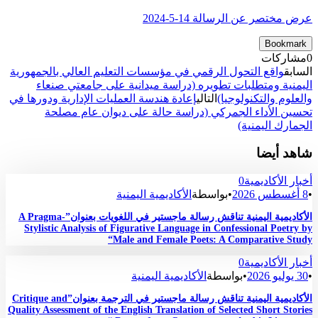
عرض مختصر عن الرسالة 14-5-2024
Bookmark
0
مشاركات
السابق
واقع التحول الرقمي في مؤسسات التعليم العالي بالجمهورية
اليمنية ومتطلبات تطويره (دراسة ميدانية على جامعتي صنعاء
والعلوم والتكنولوجيا)
التالي
إعادة هندسة العمليات الإدارية ودورها في
تحسين الأداء الجمركي (دراسة حالة على ديوان عام مصلحة
الجمارك اليمنية)
شاهد أيضا
أخبار الأكاديمية
0
•
8 أغسطس 2026
•
بواسطة
الأكاديمية اليمنية
الأكاديمية اليمنية تناقش رسالة ماجستير في اللغويات بعنوان”A Pragma-
Stylistic Analysis of Figurative Language in Confessional Poetry by
Male and Female Poets: A Comparative Study“
أخبار الأكاديمية
0
•
30 يوليو 2026
•
بواسطة
الأكاديمية اليمنية
الأكاديمية اليمنية تناقش رسالة ماجستير في الترجمة بعنوان”Critique and
Quality Assessment of the English Translation of Selected Short Stories