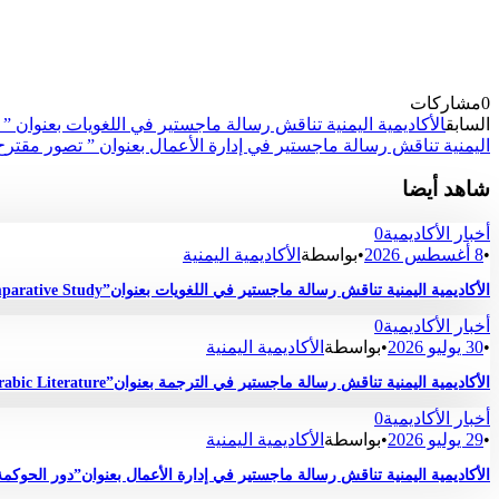
0
مشاركات
السابق
الأكاديمية اليمنية تناقش رسالة ماجستير في اللغويات بعنوان ” Difficulties Facing Yemeni EFL Postgraduate Students in Understanding Irony in Spoken and Written English Discourse”
اليمنية تناقش رسالة ماجستير في إدارة الأعمال بعنوان ” تصور مقترح لب
شاهد أيضا
أخبار الأكاديمية
0
•
8 أغسطس 2026
•
بواسطة
الأكاديمية اليمنية
الأكاديمية اليمنية تناقش رسالة ماجستير في اللغويات بعنوان”A Pragma-Stylistic Analysis of Figurative Language in Confessional Poetry by Male and Female Poets: A Comparative Study“
أخبار الأكاديمية
0
•
30 يوليو 2026
•
بواسطة
الأكاديمية اليمنية
الأكاديمية اليمنية تناقش رسالة ماجستير في الترجمة بعنوان”Critique and Quality Assessment of the English Translation of Selected Short Stories Drawn from Contemporary Arabic Literature “
أخبار الأكاديمية
0
•
29 يوليو 2026
•
بواسطة
الأكاديمية اليمنية
الأكاديمية اليمنية تناقش رسالة ماجستير في إدارة الأعمال بعنوان”دور الحوك