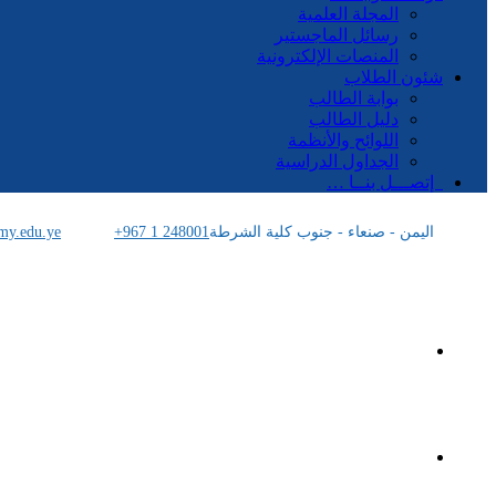
المجلة العلمية
رسائل الماجستير
المنصات الإلكترونية
شئون الطلاب
بوابة الطالب
دليل الطالب
اللوائح والأنظمة
الجداول الدراسية
إتصـــل بنــا …
اليمن - صنعاء - جنوب كلية الشرطة
+967 1 248001
my.edu.ye
الرئيسية
الأكاديمية اليمنية