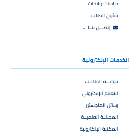
دراسات وابحاث
شئون الطلاب
إتصـــل بنــا …
الخدمات الإلكترونية
بـوابـــة الطـالــب
التعليم الإلكتروني
رسائل الماجستير
المجـلــة العلميــة
المكتبة الإلكترونية