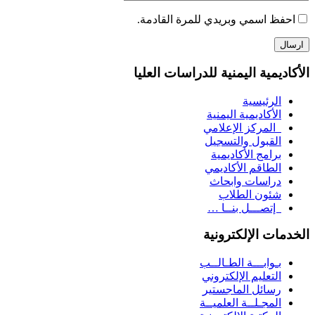
احفظ اسمي وبريدي للمرة القادمة.
الأكاديمية اليمنية للدراسات العليا
الرئيسية
الأكاديمية اليمنية
المركز الإعلامي
القبول والتسجيل
برامج الأكاديمية
الطاقم الأكاديمي
دراسات وابحاث
شئون الطلاب
إتصـــل بنــا …
الخدمات الإلكترونية
بـوابـــة الطـالــب
التعليم الإلكتروني
رسائل الماجستير
المجـلــة العلميــة