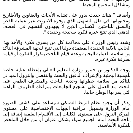
ومشاكل المجتمع المحيط.
وأضاف ” هناك حديث يدور على تشابه الأبحاث والعناوين والأطاريح
ومحتوياتها في ظل التسهيل الذي يوفره الانترنت عبر عملية القص
واللصق للباحثين الكسالى الذين لا يجهدون أنفسهم في العصف
الذهني الذي تنتج عبره فكرة صحيحة وجديدة “.
وشدد رئيس الوزراء على محاكمة كل من يسرق فكرة والأخذ بهذا
الجانب بالآلية الجديدة المعتمدة دوليا التي تتيح للجهة المشرفة التأكد
من سلامة العملية البحثية وعدم قيام الباحث بتكرار الفكرة أو قيامه
بسرقة فكرة غيره.
ووجه الدكتور بن حبتور وزارة التعليم العالي بإعطاء عناية خاصة
للعملية البحثية والإشراف الدقيق والبحث والتقصي والنزول الميداني
للتأكد من سلامة خطواتها وجدية الباحث والمشرف العلمي على
البحث مع العمل على تشجيع الجامعات بمراعاة الظروف الراهنة
التي يمر بها الوطن حاليا.
وذكر أن وجود نظام الربط الشبكي سيساعد على كشف الصورة
أمام الوزارة وتسهيل مراقبة الجهات الاختصاصية على مستوى
المركز النزول على مستوى الكليات إلى الأقسام العلمية إضافة إلى
إتاحة البحث أمام الجميع سواء بشكل عنوان أو من خلال الملخص
للفكرة الأساسية.