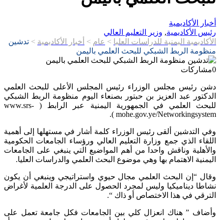
أخبار الأكاديمية
رئيس الأكاديمية
,
وزير التعليم العالي
الأكاديمية اليمنية للدراسات العليا
>
عام
>
أخبار الأكاديمية
>
تدشين
منظومة الربط الشبكي للبحث العلمي باليمن
0
مشاركات
دشن رئيس مجلس الوزراء رئيس المجلس الأعلی للبحث العلمي
الدكتور عبد العزيز بن حبتور بصنعاء اليوم منظومة الربط الشبكي
للبحث العلمي في الجمهورية اليمنية عبر الرابط ( www.srs-
mohe.gov.ye/Networkingsystem ).
وفي التدشين ألقى رئيس الوزراء كلمة أشار في مستهلها إلى أهمية
اللقاء الذي جمع وزارة التعليم العالي ورؤساء الجامعات الحكومية
والأهلية وناقش واحدا من أهم المواضيع التي ينبغي على الجامعات
اليمنية الاهتمام بها وهي موضوع البحث العلمي والدراسات العليا.
وقال “إن البحث العلمي مجال حيوي واستراتيجي وينبغي أن يكون
نشاطا ديناميكيا وليس لمجرد الحصول على الدرجة العلمية لأغراض
الترقي في هذا الاختصاص أو ذاك “.
وأضاف ” هناك انعزال كلي بين الجامعات فكل جامعة تعمل على