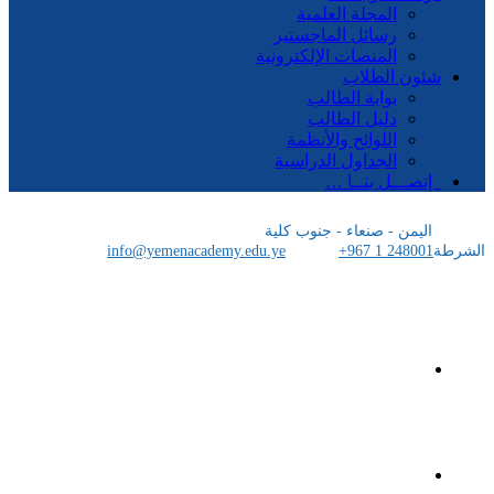
المجلة العلمية
رسائل الماجستير
المنصات الإلكترونية
شئون الطلاب
بوابة الطالب
دليل الطالب
اللوائح والأنظمة
الجداول الدراسية
إتصـــل بنــا …
اليمن - صنعاء - جنوب كلية
الشرطة
+967 1 248001
info@yemenacademy.edu.ye
الرئيسية
الأكاديمية اليمنية