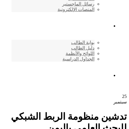
رسائل الماجستير
المنصات الإلكترونية
شئون الطلاب
بوابة الطالب
دليل الطالب
اللوائح والأنظمة
الجداول الدراسية
إتصـــل بنــا …
25
سبتمبر
تدشين منظومة الربط الشبكي
للبحث العلمي باليمن