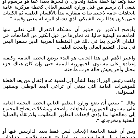
حدة وتعد لها خطة بحثية وتحاول أن تنجزها بعيدا عما هو مرسوم أو
ينبغي أن يرسم من قبل وزارة التعليم العالي كخطة مركزية عامة
باتجاهات عامة لاختصاصات متقاربة تبدأ بالأقسام العلمية ثم الكليات
حتى يكون هذا الربط الشبكي الذي دشناه اليوم له معنى وقيمة “.
وأوضح الدكتور بن حبتور أن مشكلة الانعزال التي تعاني منها
الجامعات اليمنية حاليا، تم تجاوزها من قبل الكثير من الجامعات في
البلدان الأخرى بما في ذلك في المنطقة العربية الذين سبقوا اليمن
في مجال التعليم العالي والبحث العلمي.
واعتبر الأهم في هذا الجانب هو البدء بوضع الخطة العامة وكيفية
إعدادها على مستوى الجمهورية اليمنية حتى وإن كان هناك جزء
محتل وآخر يعيش حالة حرب طاحنة.
ولفت رئيس الوزراء بهذا الشأن إلى أهمية عدم إغفال من يعد الخطة
للمؤشرات العامة التي ينبغي أن تراعي البعد الوطني وبمنتهى
المسؤلية.
وقال ” ينبغي أن تضع وزارة التعليم العالي الخطة البحثية العامة
على مستوى الجمهورية باتجاهات واضحة ومشكلات يحتاج المجتمع
إلى معالجتها بما يؤدي لإحداث التطوير المطلوب والارتقاء بالعملية
البحثية ومخرجاتها “.
وبين أن قيمة الجامعة الإيجابي ليس فقط بعدد الدارسين فيها أو
خريجيها ، بل فيما تقدمه من اطاريح علمية تلامس احتياجات