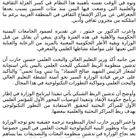
ونوه في الوقت نفسه بأهمية هذا النظام في كسر العزلة الثقافية
والعلمية التي وضعت فيها اليمن منذ مئات السنين بسبب بعدها
الجغرافي عن مراكز الإشعاع الثقافي في المنطقة العربية برغم ما
امتلكته من مخزون ثقافي وأدبي.
واعرب الدكتور بن حبتور ، عن تقديره لصمود الجامعات اليمنية
الحكومية والأهلية في هذه الفترة والذي ينبغي أن يقابل من قبل
الوزارة وبقية الأطر الحكومية المعنية بالمزيد من الرعاية والعناية
التي تعينها على مواصلة نشاطها العلمي والمعرفي.
من جانبه أكد وزير التعليم العالي والبحث العلمي حسين حازب أن
تدشين منظومة الربط الشبكي للبحث العلمي باليمن يأتي استجابة
لشعار الرئيس الشهيد صالح الصماد” يدا تبني ويدا تحمي” والتأكيد
علی حرص قيادة الوزارة السير نحو أتمتة أنشطة التعليم العالي
والبحث العلمي ومواكبة التطورات التكنولوجية في هذا المجال .
وأوضح أن تدشين الربط الشبكي يأتي تنفيذا لبرنامج الوزارة في إطار
برنامج حكومة الإنقاذ وتنفيذا لتوصيات المحور الأول للمؤتمر العلمي
الأول للمراكز البحثية لتحقيق الاستفادة من التطور التكنولوجي
بهدف ربط المراكز البحثية والعلمية ببعضها.
واعتبر الوزير حازب انجاز المنظومة ترجمة حقيقية نحو توجه الوزارة
في بناء وتطوير البنية التكنولوجية للبحث العلمي في اليمن خصوصا
بعد نجاح الوزارة في تدشين منظومة البعثات والتصديقات بما يساهم