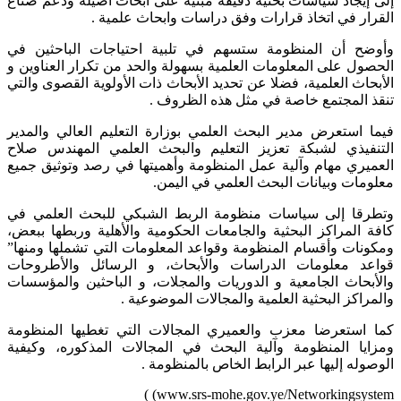
إلى إيجاد سياسات بحثية دقيقة مبنية علی أبحاث أصيلة ودعم صناع
القرار في اتخاذ قرارات وفق دراسات وابحاث علمية .
وأوضح أن المنظومة ستسهم في تلبية احتياجات الباحثين في
الحصول علی المعلومات العلمية بسهولة والحد من تكرار العناوين و
الأبحاث العلمية، فضلا عن تحديد الأبحاث ذات الأولوية القصوی والتي
تنقذ المجتمع خاصة في مثل هذه الظروف .
فيما استعرض مدير البحث العلمي بوزارة التعليم العالي والمدير
التنفيذي لشبكة تعزيز التعليم والبحث العلمي المهندس صلاح
العميري مهام وآلية عمل المنظومة وأهميتها في رصد وتوثيق جميع
معلومات وبيانات البحث العلمي في اليمن.
وتطرقا إلى سياسات منظومة الربط الشبكي للبحث العلمي في
كافة المراكز البحثية والجامعات الحكومية والأهلية وربطها ببعض،
ومكونات وأقسام المنظومة وقواعد المعلومات التي تشملها ومنها”
قواعد معلومات الدراسات والأبحاث، و الرسائل والأطروحات
والأبحاث الجامعية و الدوريات والمجلات، و الباحثين والمؤسسات
والمراكز البحثية العلمية والمجالات الموضوعية .
كما استعرضا معزب والعميري المجالات التي تغطيها المنظومة
ومزايا المنظومة وآلية البحث في المجالات المذكوره، وكيفية
الوصوله إليها عبر الرابط الخاص بالمنظومة .
www.srs-mohe.gov.ye/Networkingsystem) )