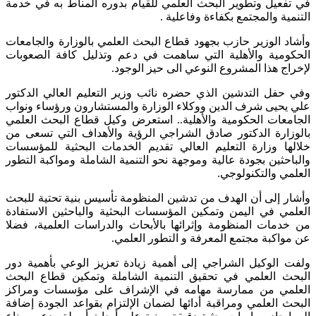
في تفعيل وتطوير البحث العلمي للقيام بدوره المناط به في خدمة
التنمية والمجتمع بكفاءة وفاعلية .
وأشاد الوزير حازب بجهود قطاع البحث العلمي بالوزارة والجامعات
الحكومية والأهلية التي ساهمت في دعم وتذليل كافة الصعوبات
لإخراج هذا المشروع النوعي الی حيز الوجود.
وفي حفل التدشين الذي حضره نائب وزير التعليم العالي الدكتور
علي يحيی شرف الدين ووكلاء الوزارة والمستشارون ورؤساء ونواب
الجامعات الحكومية والأهلية.. استعرض وكيل قطاع البحث العلمي
بالوزارة الدكتور صادق الشراجي الرؤية والأهداف التي تسعی من
خلالها وزارة التعليم العالي تقديم الخدمات البحثية للمؤسسات
والباحثين بجودة عالية وموجهة نحو التنمية الشاملة ومواكبة التطور
العلمي والتكنولوجي.
وأشار إلى أن الهدف من تدشين المنظومة تأسيس بنية تحتية للبحث
العلمي في اليمن وتمكين المؤسسات البحثية والباحثين الاستفادة
من خدمات المنظومة وإثرائها بالأبحاث والدراسات العلمية، فضلا
عن مواكبة مجتمع المعرفة و التطور العلمي.
ولفت الوكيل الشراجي إلى أهمية زيادة تعزيز الوعي بأهمية دور
البحث العلمي في تحقيق التنمية الشاملة وتمكين قطاع البحث
العلمي من ممارسة مهامه في الإشراف علی مؤسسات ومراكز
البحث العلمي ومراقبة أدائها لضمان الإلتزام بقواعد الجودة إضافة