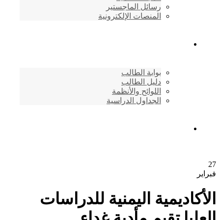
رسائل الماجستير
المنصات الإلكترونية
شئون الطلاب
بوابة الطالب
دليل الطالب
اللوائح والأنظمة
الجداول الدراسية
إتصـــل بنــا …
27
فبراير
الأكاديمية اليمنية للدراسات
العليا تقيم مأدبة غداء ..