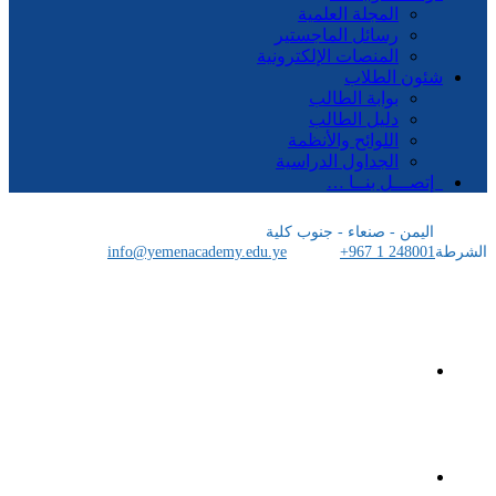
المجلة العلمية
رسائل الماجستير
المنصات الإلكترونية
شئون الطلاب
بوابة الطالب
دليل الطالب
اللوائح والأنظمة
الجداول الدراسية
إتصـــل بنــا …
اليمن - صنعاء - جنوب كلية
الشرطة
+967 1 248001
info@yemenacademy.edu.ye
الرئيسية
الأكاديمية اليمنية