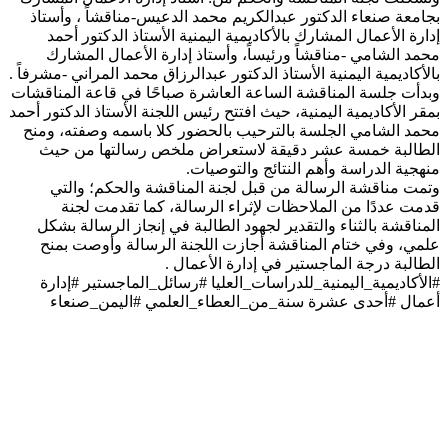
بجامعة صنعاء الدكتور عبدالكريم محمد الدعيس-مناقشاً ، وأستاذ
إدارة الأعمال المشارك بالأكاديمية اليمنية الأستاذ الدكتور أحمد
محمد الشامي -مناقشاً ورئيساً، وأستاذ إدارة الأعمال المشارك
بالأكاديمية اليمنية الأستاذ الدكتور عبدالرزاق محمد المراني -مشرفاً .
وبدأت جلسة المناقشة الساعة العاشرة صباحًا في قاعة المناقشات
بمقر الأكاديمية اليمنية، حيث افتتح رئيس اللجنة الأستاذ الدكتور أحمد
محمد الشامي الجلسة بالترحيب بالحضور كلا باسمه وصفته، ومنح
الطالبة خمسة عشر دقيقة لاستعراض ملخص رسالتها من حيث
منهجية الدراسة وأهم النتائج والتوصيات.
وتمت مناقشة الرسالة من قبل لجنة المناقشة والحكم؛ والتي
قدمت عددًا من الملاحظات لإثراء الرسالة، كما تقدمت لجنة
المناقشة بالثناء والتقدير لجهود الطالبة في إنجاز الرسالة بشكل
علمي، وفي ختام المناقشة أجازت اللجنة الرسالة وأوصت بمنح
الطالبة درجة الماجستير في إدارة الأعمال .
#الأكاديمية_اليمنية_للدراسات_العليا #رسائل_الماجستير #إدارة
أعمال #أحدى عشرة سنة_من_العطاء_العلمي #اليمن_صنعاء