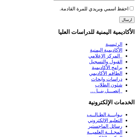
احفظ اسمي وبريدي للمرة القادمة.
الأكاديمية اليمنية للدراسات العليا
الرئيسية
الأكاديمية اليمنية
المركز الإعلامي
القبول والتسجيل
برامج الأكاديمية
الطاقم الأكاديمي
دراسات وابحاث
شئون الطلاب
إتصـــل بنــا …
الخدمات الإلكترونية
بـوابـــة الطـالــب
التعليم الإلكتروني
رسائل الماجستير
المجـلــة العلميــة