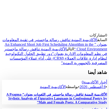
0
مشاركات
السابق
الأكاديمية اليمنية تناقش رسالة ماجستير في تقنية المعلومات
بعنوان ” An Enhanced Short Job First Scheduling Algorithm in the
Cloud Environment “
التالي
الأكاديمية اليمنية تناقش رسالة ماجستير
في نظم المعلومات الإدارية بعنوان”دور تطبيق الحلول التكنولوجية
لنظام إدارة علاقات العملاء (CRM) على أداء عملاء المؤسسات
المصرفية بالجمهورية اليمنية”
شاهد أيضا
أخبار الأكاديمية
0
•
8 أغسطس 2026
•
بواسطة
الأكاديمية اليمنية
الأكاديمية اليمنية تناقش رسالة ماجستير في اللغويات بعنوان”A Pragma-
Stylistic Analysis of Figurative Language in Confessional Poetry by
Male and Female Poets: A Comparative Study“