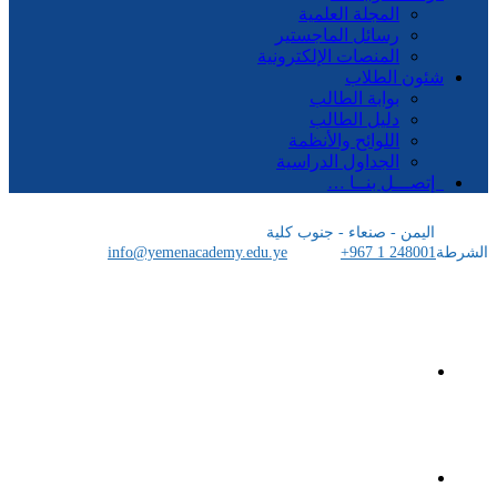
المجلة العلمية
رسائل الماجستير
المنصات الإلكترونية
شئون الطلاب
بوابة الطالب
دليل الطالب
اللوائح والأنظمة
الجداول الدراسية
إتصـــل بنــا …
اليمن - صنعاء - جنوب كلية
الشرطة
+967 1 248001
info@yemenacademy.edu.ye
الرئيسية
الأكاديمية اليمنية