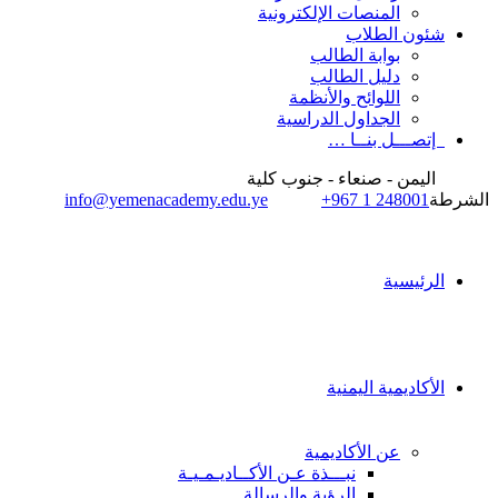
المنصات الإلكترونية
شئون الطلاب
بوابة الطالب
دليل الطالب
اللوائح والأنظمة
الجداول الدراسية
إتصـــل بنــا …
اليمن - صنعاء - جنوب كلية
الشرطة
+967 1 248001
info@yemenacademy.edu.ye
الرئيسية
الأكاديمية اليمنية
عن الأكاديمية
نبـــذة عـن الأكــاديـمـيـة
الرؤية والرسالة