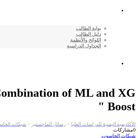
شئون الطلاب
بوابة الطالب
دليل الطالب
اللوائح والأنظمة
الجداول الدراسية
إتصـــل بنــا …
e Combination of ML and XG
Boost "
الأكاديمية اليمنية للدراسات العليا
>
رسائل الماجستير
>
شبكات الحا
0
مشاركات
شبكات الحاسوب