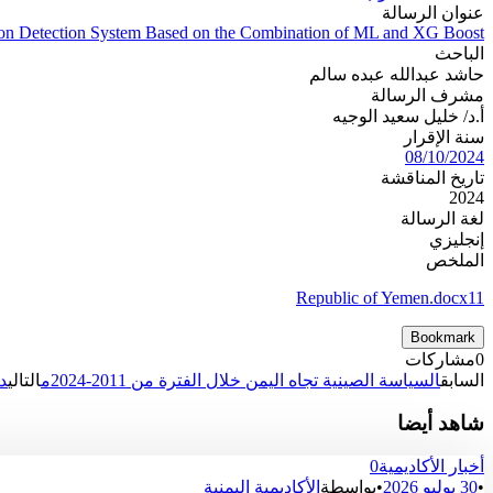
عنوان الرسالة
usion Detection System Based on the Combination of ML and XG Boost "
الباحث
حاشد عبدالله عبده سالم
مشرف الرسالة
أ.د/ خليل سعيد الوجيه
سنة الإقرار
08/10/2024
تاريخ المناقشة
2024
لغة الرسالة
إنجليزي
الملخص
Republic of Yemen.docx11
Bookmark
0
مشاركات
السابق
السياسة الصينية تجاه اليمن خلال الفترة من 2011-2024م
التالي
دو
شاهد أيضا
أخبار الأكاديمية
0
•
30 يوليو 2026
•
بواسطة
الأكاديمية اليمنية