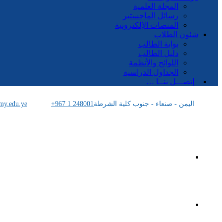
المجلة العلمية
رسائل الماجستير
المنصات الإلكترونية
شئون الطلاب
بوابة الطالب
دليل الطالب
اللوائح والأنظمة
الجداول الدراسية
إتصـــل بنــا …
اليمن - صنعاء - جنوب كلية الشرطة
+967 1 248001
my.edu.ye
الرئيسية
الأكاديمية اليمنية