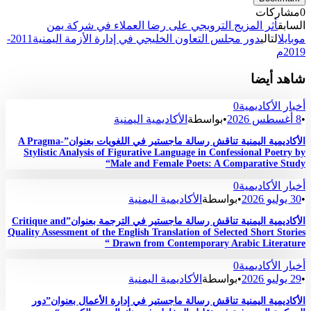
0
مشاركات
السابق
أثر المزيج الترويجي على رضا العملاء في شركة يمن
موبايل
التالي
دور مجلس التعاون الخليجي في إدارة الأزمة اليمنية2011-
2019م
شاهد أيضا
أخبار الأكاديمية
0
•
8 أغسطس 2026
•
بواسطة
الأكاديمية اليمنية
الأكاديمية اليمنية تناقش رسالة ماجستير في اللغويات بعنوان”A Pragma-
Stylistic Analysis of Figurative Language in Confessional Poetry by
Male and Female Poets: A Comparative Study“
أخبار الأكاديمية
0
•
30 يوليو 2026
•
بواسطة
الأكاديمية اليمنية
الأكاديمية اليمنية تناقش رسالة ماجستير في الترجمة بعنوان”Critique and
Quality Assessment of the English Translation of Selected Short Stories
Drawn from Contemporary Arabic Literature “
أخبار الأكاديمية
0
•
29 يوليو 2026
•
بواسطة
الأكاديمية اليمنية
الأكاديمية اليمنية تناقش رسالة ماجستير في إدارة الأعمال بعنوان”دور