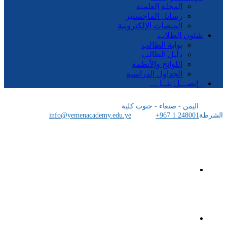
المجلة العلمية
رسائل الماجستير
المنصات الإلكترونية
شئون الطلاب
بوابة الطالب
دليل الطالب
اللوائح والأنظمة
الجداول الدراسية
إتصـــل بنــا …
اليمن - صنعاء - جنوب كلية
الشرطة
+967 1 248001
info@yemenacademy.edu.ye
الرئيسية
الأكاديمية اليمنية