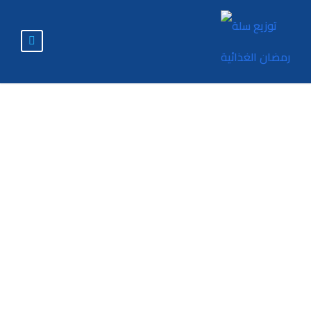
" دور رأس المال
البشري في خلق بيئة
عمل داخلية مناسبة
(دراسة ميدانية في
المستشفيات
والمراكز الصحية