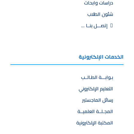
دراسات وابحاث
شئون الطلاب
إتصـــل بنــا …
الخدمات الإلكترونية
بـوابـــة الطـالــب
التعليم الإلكتروني
رسائل الماجستير
المجـلــة العلميــة
المكتبة الإلكترونية