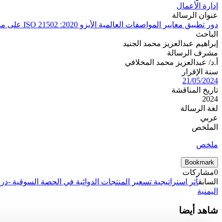
إدارة الأعمال
عنوان الرسالة
دور تطبيق معايير المواصفات العالمية الأيزو 2020: ISO 21502 على مستوى نجاح إدارة المشاريع الهندسية في مرحلة إعادة الإعمار في الجمهورية اليمنية -أمانة العاصمة
الباحث
إبراهيم عبدالعزيز محمد الجنيد
مشرف الرسالة
أ.د/ عبدالعزيز محمد المخلافي
سنة الإقرار
21/05/2024
تاريخ المناقشة
2024
لغة الرسالة
عربي
الملخص
ملخص
Bookmark
0
مشاركات
السابق
أثر استراتيجية تسعير المنتجات الدوائية في الحصة السوقية -در
اليمنية
شاهد أيضا