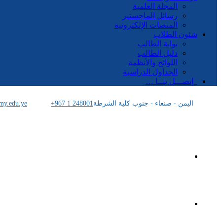
المجلة العلمية
رسائل الماجستير
المنصات الإلكترونية
شئون الطلاب
بوابة الطالب
دليل الطالب
اللوائح والأنظمة
الجداول الدراسية
إتصـــل بنــا …
اليمن - صنعاء - جنوب كلية الشرطة
+967 1 248001
my.edu.ye
الرئيسية
الأكاديمية اليمنية