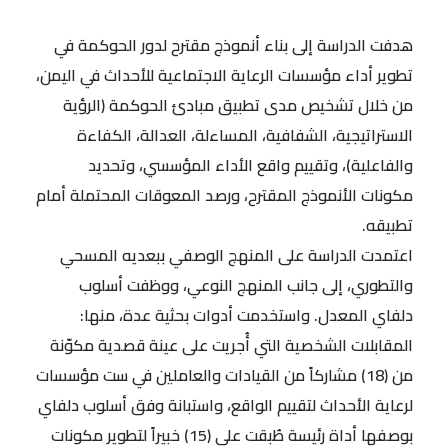
هدفت الدراسة إلى بناء أنموذج مقترح لدور الحوكمة في
تطوير أداء مؤسسات الرعاية الاجتماعية للأحداث في اليمن،
من خلال تشخيص مدى تطبيق مبادئ الحوكمة (الرؤية
الاستراتيجية، الشفافية، المساءلة، العدالة، الكفاءة
والفاعلية)، وتقييم واقع الأداء المؤسسي، وتحديد
مكونات الأنموذج المقترح، ورصد المعوقات المحتملة أمام
تطبيقه.
اعتمدت الدراسة على المنهج الوصفي ببعديه المسحي
والتطوري، إلى جانب المنهج النوعي، ووظفت أسلوب
دلفاي المعدل. واستخدمت أدوات بحثية عدة، منها:
المقابلات الشخصية التي أُجريت على عينة قصدية مكوّنة
من (18) مشاركاً من القيادات والعاملين في ست مؤسسات
لرعاية الأحداث لتقييم الواقع، واستبانة وفق أسلوب دلفاي
بوصفها أداة رئيسة طُبقت على (15) خبيراً لتطوير مكونات