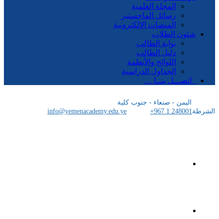
المجلة العلمية
رسائل الماجستير
المنصات الإلكترونية
شئون الطلاب
بوابة الطالب
دليل الطالب
اللوائح والأنظمة
الجداول الدراسية
إتصـــل بنــا …
اليمن - صنعاء - جنوب كلية
الشرطة
+967 1 248001
info@yemenacademy.edu.ye
الرئيسية
الأكاديمية اليمنية