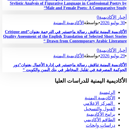
Stylistic Analysis of Figurative Language in Confessional Poetry by
Male and Female Poets: A Comparative Study“
أخبار الأكاديمية
0
•
30 يوليو 2026
•
بواسطة
الأكاديمية اليمنية
الأكاديمية اليمنية تناقش رسالة ماجستير في الترجمة بعنوان”Critique and
Quality Assessment of the English Translation of Selected Short Stories
Drawn from Contemporary Arabic Literature “
أخبار الأكاديمية
0
•
29 يوليو 2026
•
بواسطة
الأكاديمية اليمنية
الأكاديمية اليمنية تناقش رسالة ماجستير في إدارة الأعمال بعنوان”دور
الحوكمة المصرفية في تقليل المخاطر في بنك اليمن والكويت “
الأكاديمية اليمنية للدراسات العليا
الرئيسية
الأكاديمية اليمنية
المركز الإعلامي
القبول والتسجيل
برامج الأكاديمية
الطاقم الأكاديمي
دراسات وابحاث