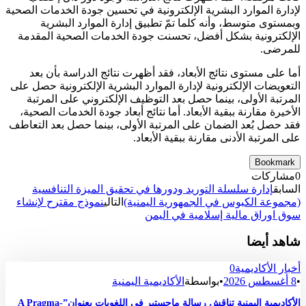
لإدارة الموارد البشرية الإلكترونية في تحسين جودة الخدمات الصحية
وبمستوى متوسط، وأنه كلما تمّ تطبيق إدارة الموارد البشرية
الإلكترونية بشكل أفضل، تحسنت جودة الخدمات الصحية المقدمة
للمرضى.
أما على مستوى نتائج الأبعاد، فقد أظهرت نتائج الدراسة بأن بعد
التعويضات الإلكترونية لإدارة الموارد البشرية الإلكترونية حصل على
المرتبة الأولى، بينما حصل بعد التوظيف الإلكتروني على المرتبة
الأخيرة مقارنة ببقية الأبعاد. أما نتائج أبعاد جودة الخدمات الصحية،
فقد حصل بُعد الضمان على المرتبة الأولى، بينما حصل بعد التعاطف
على المرتبة الأدنى مقارنة ببقية الأبعاد.
Bookmark
0
مشاركات
السابق
إدارة سلسلة التوريد ودورها في تحقيق الميزة التنافسية
(مجموعة الكبوس في الجمهورية اليمنية)
التالي
نموذج مقترح لإنشاء
سوق اوراق مالية إسلامية في اليمن
شاهد أيضا
أخبار الأكاديمية
0
•
8 أغسطس 2026
•
بواسطة
الأكاديمية اليمنية
الأكاديمية اليمنية تناقش رسالة ماجستير في اللغويات بعنوان”A Pragma-