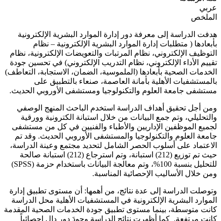
عربي
الملخص
هدفت الدراسة إلى معرفة دور إدارة الموارد البشرية الإلكترونية
بأبعادها ( متطلبات إدارة الموارد البشرية الإلكترونية – نظام
التوظيف الإلكتروني، نظام المرتبات والتعويضات الإلكترونية، نظام
تقييم الأداء الإلكتروني، نظام التدريب الإلكتروني) في تحسين جودة
الخدمات الصحية بأبعادها (الملموسية، الضمان، الاستجابة، التعاطف)
بالمستشفيات الأهلية بأمانة العاصمة، صنعاء بالتطبيق على
مستشفى جامعة العلوم والتكنولوجيا ومستشفى الأوروبي الحديث.
ومن أجل تحقيق أهداف الدراسة استخدم الباحث المنهج الوصفي
والتحليلي، وتم جمع البيانات من خلال استبانة الكترونية وورقية
لجميع الموظفين الإداريين والأطباء والفنيين في كل من مستشفى
جامعة العلوم والتكنولوجيا والمستشفى الأوروبي الحديث. وقد تم
الاعتماد على أسلوب الحصر الشامل لتحديد مجتمع وعينة الدراسة،
حيث تم توزيع (212) استبانة، وتم استرجاع (212) استبانة صالحة
للتحليل بنسبة 100%، وتم معالجة البيانات باستخدام حزمة (SPSS)
ومن خلال الأساليب الإحصائية المناسبة.
وتوصلت الدراسة إلى عدة نتائج، من أهمها: أن مستوى تطبيق إدارة
الموارد البشرية الإلكترونية في المستشفيات الأهلية محل الدراسة
كانت متوسطة، بينما مستوى تطبيق جودة الخدمات الصحية المقدمة
كانت مرتفعة. كما أظهرت نتائج الدراسة وجودَ دور دال إحصائياً