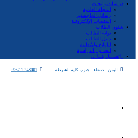
دراسات وابحاث
المجلة العلمية
رسائل الماجستير
المنصات الإلكترونية
شئون الطلاب
بوابة الطالب
دليل الطالب
اللوائح والأنظمة
الجداول الدراسية
إتصـــل بنــا …
اليمن - صنعاء - جنوب كلية الشرطة
+967 1 248001
الرئيسية
الأكاديمية اليمنية