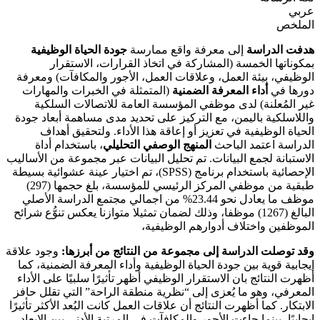
عربي
الملخص
هدفت الدراسة
إلى معرفة واقع ممارسة
جودة الحياة الوظيفية
بمكوناتها الخمسة (المشاركة في اتخاذ القرارات، الاستقرار
الوظيفي، بيئة العمل، وعلاقات العمل، الأجور والمكافآت) ومعرفة
دورها في
أداء المعرفة الضمنية
(المتمثلة في الخبرات والمهارات
غير المُعلنة) لدى موظفي المؤسسة العامة للاتصالات السلكية
واللاسلكية باليمن، مع التركيز على تحديد مدى مساهمة أبعاد جودة
الحياة الوظيفية في تعزيز أو إعاقة هذا الأداء. ولتحقيق أهداف
الدراسة اعتمد الباحث
المنهج الوصفي التحليلي
، باستخدام أداة
الاستبانة لجمع البيانات. تم تحليل البيانات عبر مجموعة من الأساليب
الإحصائية باستخدام برنامج (SPSS)، تم اختيار عينة عشوائية بسيطة
طبقية من موظفي المركز الرئيسي للمؤسسة، بلغ حجمها (297)
موظف ما يعادل نحو 23.44% من اجمالي مجتمع الدراسة الأصلي
البالغ (1267) موظفا، وذلك لضمان تمثيلا متوازنا يعكس تنوُّع شرائح
الموظفين واختلاف أدوارهم الوظيفية،
وقد توصلت الدراسة إلى مجموعة من النتائج من أبرزها:
وجود علاقة
إيجابية قوية بين جودة الحياة الوظيفية وأداء المعرفة الضمنية، كما
أظهرت النتائج بان الاستقرار الوظيفي أظهر تأثيرًا سلبيًا على الأداء
المعرفي، وهو ما يُعزى إلى “نظرية منطقة الراحة” التي تقلل حافز
الابتكار. كما أظهرت النتائج أن علاقات العمل كانت البُعد الأكثر تأثيرًا
إيجابيًا، بينما جاءت الأجور والمكافآت في المرتبة الأدنى بين الابعاد