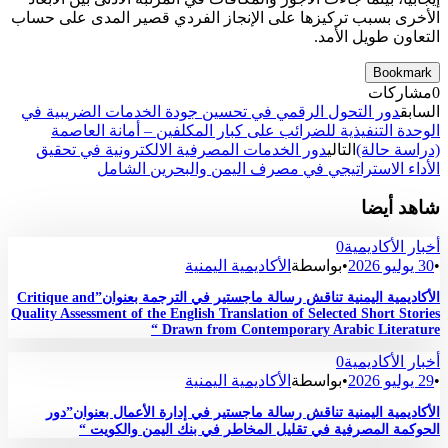
الأخرى بسبب تركيزها على الإنجاز الفردي قصير المدى على حساب
التعاون طويل الأمد.
Bookmark
0
مشاركات
السابق
دور التحول الرقمي في تحسين جودة الخدمات الضريبية في
الوحدة التنفيذية للضرائب على كبار المكلفين – أمانة العاصمة
(دراسة حالة)
التالي
دور الخدمات المصرفية الالكترونية في تحقيق
الأداء الاستراتيجي في مصرف اليمن والبحرين الشامل
شاهد أيضا
أخبار الأكاديمية
0
•
30 يوليو 2026
•
بواسطة
الأكاديمية اليمنية
الأكاديمية اليمنية تناقش رسالة ماجستير في الترجمة بعنوان”Critique and
Quality Assessment of the English Translation of Selected Short Stories
Drawn from Contemporary Arabic Literature “
أخبار الأكاديمية
0
•
29 يوليو 2026
•
بواسطة
الأكاديمية اليمنية
الأكاديمية اليمنية تناقش رسالة ماجستير في إدارة الأعمال بعنوان”دور
الحوكمة المصرفية في تقليل المخاطر في بنك اليمن والكويت “