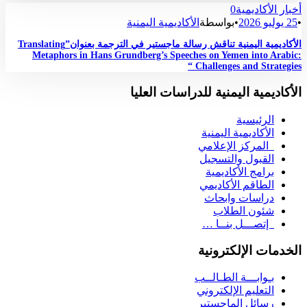
أخبار الأكاديمية
0
•
25 يوليو 2026
•
بواسطة
الأكاديمية اليمنية
الأكاديمية اليمنية تناقش رسالة ماجستير في الترجمة بعنوان”Translating
Metaphors in Hans Grundberg’s Speeches on Yemen into Arabic:
Challenges and Strategies “
الأكاديمية اليمنية للدراسات العليا
الرئيسية
الأكاديمية اليمنية
المركز الإعلامي
القبول والتسجيل
برامج الأكاديمية
الطاقم الأكاديمي
دراسات وابحاث
شئون الطلاب
إتصـــل بنــا …
الخدمات الإلكترونية
بـوابـــة الطـالــب
التعليم الإلكتروني
رسائل الماجستير