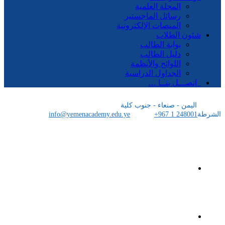
المجلة العلمية
رسائل الماجستير
المنصات الإلكترونية
شئون الطلاب
بوابة الطالب
دليل الطالب
اللوائح والأنظمة
الجداول الدراسية
إتصـــل بنــا …
اليمن - صنعاء - جنوب كلية
الشرطة
+967 1 248001
info@yemenacademy.edu.ye
الرئيسية
الأكاديمية اليمنية