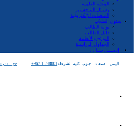
المجلة العلمية
رسائل الماجستير
المنصات الإلكترونية
شئون الطلاب
بوابة الطالب
دليل الطالب
اللوائح والأنظمة
الجداول الدراسية
إتصـــل بنــا …
اليمن - صنعاء - جنوب كلية الشرطة
+967 1 248001
my.edu.ye
الرئيسية
الأكاديمية اليمنية