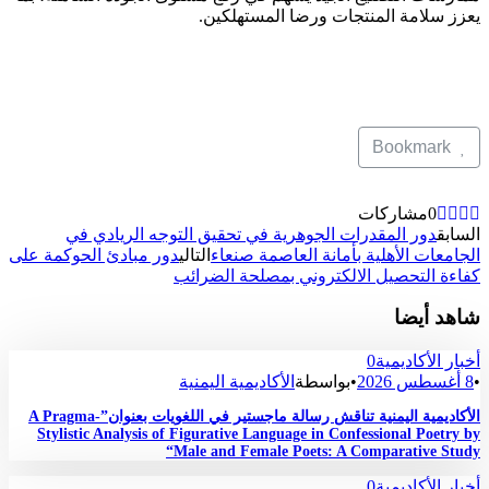
يعزز سلامة المنتجات ورضا المستهلكين.
Bookmark
0
مشاركات
السابق
دور المقدرات الجوهرية في تحقيق التوجه الريادي في
الجامعات الأهلية بأمانة العاصمة صنعاء
التالي
دور مبادئ الحوكمة على
كفاءة التحصيل الالكتروني بمصلحة الضرائب
شاهد أيضا
أخبار الأكاديمية
0
•
8 أغسطس 2026
•
بواسطة
الأكاديمية اليمنية
الأكاديمية اليمنية تناقش رسالة ماجستير في اللغويات بعنوان”A Pragma-
Stylistic Analysis of Figurative Language in Confessional Poetry by
Male and Female Poets: A Comparative Study“
أخبار الأكاديمية
0