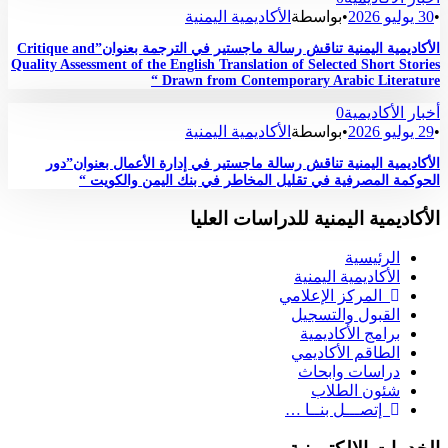
•
30 يوليو 2026
•
بواسطة
الأكاديمية اليمنية
الأكاديمية اليمنية تناقش رسالة ماجستير في الترجمة بعنوان”Critique and
Quality Assessment of the English Translation of Selected Short Stories
Drawn from Contemporary Arabic Literature “
أخبار الأكاديمية
0
•
29 يوليو 2026
•
بواسطة
الأكاديمية اليمنية
الأكاديمية اليمنية تناقش رسالة ماجستير في إدارة الأعمال بعنوان”دور
الحوكمة المصرفية في تقليل المخاطر في بنك اليمن والكويت “
الأكاديمية اليمنية للدراسات العليا
الرئيسية
الأكاديمية اليمنية
المركز الإعلامي
القبول والتسجيل
برامج الأكاديمية
الطاقم الأكاديمي
دراسات وابحاث
شئون الطلاب
إتصـــل بنــا …