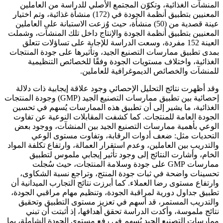
المنشآت الغذائية، وتكوّن المجتمع الأصلي للدراسة من العاملين
المعنيين بتطبيق أنظمة الجودة في (172) منشأة غذائية، وتم اختيار
عينة قصدية من (50) منشأة، حيث وُزعت الاستبانة على العاملين
المعنيين بتطبيق أنظمة الجودة والإنتاج داخل تلك المنشآت، وشملت
العينة 152 مفردة، وسعت الدراسة للإجابة على تساؤلات تتعلق
بمدى تطبيق ممارسات التصنيع الجيد، وتأثيرها على جودة المنتجات
الغذائية، واختلاف مستويات الجودة وفقًا للخصائص التنظيمية
للمنشآت والخصائص الديموغرافية للعاملين.
وقد أظهرت نتائج التحليل الإحصائي وجود علاقة إيجابية ذات دلالة
إحصائية بين تطبيق ممارسات التصنيع الجيد (GMP) وجودة المنتجات
الغذائية، ما يشير إلى أن تطبيق هذه الممارسات يُسهم في تحسين
الجودة العامة للمنتجات. كما كشفت المقابلات النوعية عن تفاوت
الوعي بأهمية ممارسات التصنيع الجيد بين المنشآت، ووجود بعض
التحديات مثل: ضعف أدوات الرقابة، وتفاوت مستوى الوعي
والتدريب بين العاملين، وعدم استقرار العمالة، وارتفاع تكلفة المواد
الخام، وأشارت النتائج إلى وجود تأثير إيجابي ملموس لتطبيق
ممارسات GMP على جودة وسلامة المنتجات، حيث سُجلت
تحسينات واضحة في ثبات جودة المنتج، وتراجع نسبة الشكاوى،
وارتفاع مستوى رضا العملاء. كما أبرزت نتائج التجارب الميدانية أن
تطبيق جداول دورية لمراقبة الجودة، وتنظيم مهام مراقبي الجودة،
والتدريب المستمر، قد أسهم في تعزيز مستوى التطبيق وتحقيق
نتائج ملموسة، وأكدت الدراسة تحقق أهدافها، إذ أثبتت أن تبني
ممارسات التصنيع الجيد يُسهم في رفع مستوى الجودة الشاملة، بما