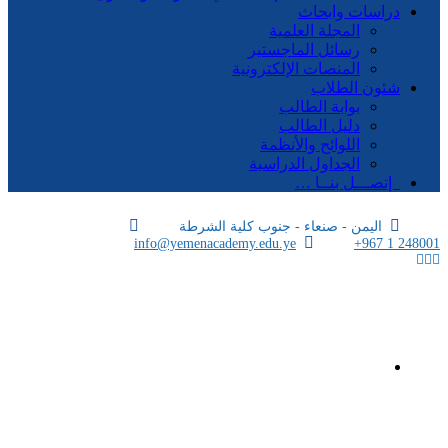
دراسات وابحاث
المجلة العلمية
رسائل الماجستير
المنصات الإلكترونية
شئون الطلاب
بوابة الطالب
دليل الطالب
اللوائح والأنظمة
الجداول الدراسية
إتصـــل بنــا …
اليمن - صنعاء - جنوب كلية الشرطة
info@yemenacademy.edu.ye
+967 1 248001
الرئيسية