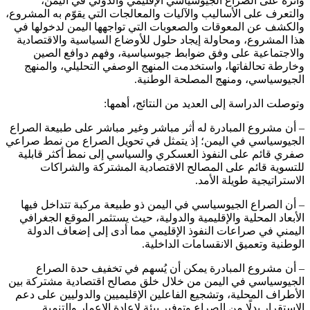
وأثره على الصراع الجيوسياسي الإقليمي والدولي في اليمن،
والتعرف على الأساليب والآليات والمعالجات التي يقوّم به المشروع،
والكشف عن المعوقات والصعوبات التي تواجهها اليمن لدخولها في
هذا المشروع، ومحاولة إيجاد حلول للأوضاع السياسية والاقتصادية
والاجتماعية على وفق ضوابط جيوسياسية، وفهم دوافع الصين
وخارطة تحالفاتها، واستخدمت المنهج الوصفي التحليلي، والمنهج
الجيوسياسي، ومنهج المصلحة الوطنية.
وتوصلت الدراسة إلى العديد من النتائج، أهمها:
– أن مشروع المبادرة له أثر مباشر وغير مباشر على طبيعة الصراع
الجيوسياسي في اليمن؛ إذ يتمثل في تحويل الصراع من نمط صراعي
صفري قائم على النفوذ العسكري والسياسي إلى نمط أكثر قابلية
للتسوية قائم على المصالح الاقتصادية المشتركة والشراكات
الاستراتيجية طويلة الأمد.
– أن الصراع الجيوسياسي في اليمن ذو طبيعة مركبة تتداخل فيها
الأبعاد المحلية والإقليمية والدولية، حيث يستثمر الموقع الجغرافي
اليمني في صراعات النفوذ الإقليمي مما أدى إلى إضعاف الدولة
الوطنية وتعميق الانقسامات الداخلية.
– أن مشروع المبادرة يمكن أن يُسهم في تخفيف حدة الصراع
الجيوسياسي في اليمن من خلال خلق مصالح اقتصادية مشتركة بين
الأطراف المحلية، وتشجيع الفاعلين الإقليميين والدوليين على دعم
الاستقرار بدلًا من الصراع وتوفير بيئة لإعادة الإعمار والتنمية