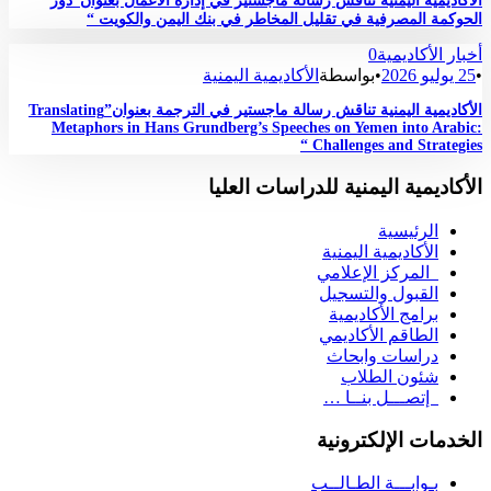
الأكاديمية اليمنية تناقش رسالة ماجستير في إدارة الأعمال بعنوان”دور
الحوكمة المصرفية في تقليل المخاطر في بنك اليمن والكويت “
أخبار الأكاديمية
0
•
25 يوليو 2026
•
بواسطة
الأكاديمية اليمنية
الأكاديمية اليمنية تناقش رسالة ماجستير في الترجمة بعنوان”Translating
Metaphors in Hans Grundberg’s Speeches on Yemen into Arabic:
Challenges and Strategies “
الأكاديمية اليمنية للدراسات العليا
الرئيسية
الأكاديمية اليمنية
المركز الإعلامي
القبول والتسجيل
برامج الأكاديمية
الطاقم الأكاديمي
دراسات وابحاث
شئون الطلاب
إتصـــل بنــا …
الخدمات الإلكترونية
بـوابـــة الطـالــب