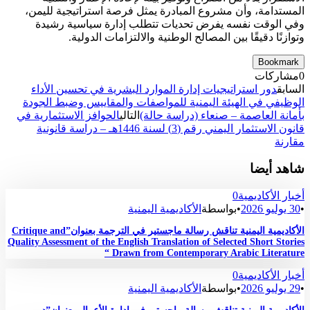
المستدامة، وأن مشروع المبادرة يمثل فرصة استراتيجية لليمن،
وفي الوقت نفسه يفرض تحديات تتطلب إدارة سياسية رشيدة
وتوازنًا دقيقًا بين المصالح الوطنية والالتزامات الدولية.
Bookmark
0
مشاركات
السابق
دور استراتيجيات إدارة الموارد البشرية في تحسين الأداء
الوظيفي في الهيئة اليمنية للمواصفات والمقاييس وضبط الجودة
بأمانة العاصمة – صنعاء (دراسة حالة)
التالي
الحوافز الاستثمارية في
قانون الاستثمار اليمني رقم (3) لسنة 1446هـ – دراسة قانونية
مقارنة
شاهد أيضا
أخبار الأكاديمية
0
•
30 يوليو 2026
•
بواسطة
الأكاديمية اليمنية
الأكاديمية اليمنية تناقش رسالة ماجستير في الترجمة بعنوان”Critique and
Quality Assessment of the English Translation of Selected Short Stories
Drawn from Contemporary Arabic Literature “
أخبار الأكاديمية
0
•
29 يوليو 2026
•
بواسطة
الأكاديمية اليمنية