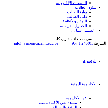
المنصات الإلكترونية
شئون الطلاب
بوابة الطالب
دليل الطالب
اللوائح والأنظمة
الجداول الدراسية
إتصـــل بنــا …
اليمن - صنعاء - جنوب كلية
الشرطة
+967 1 248001
info@yemenacademy.edu.ye
الرئيسية
الأكاديمية اليمنية
عن الأكاديمية
نبـــذة عـن الأكــاديـمـيـة
الرؤية والرسالة