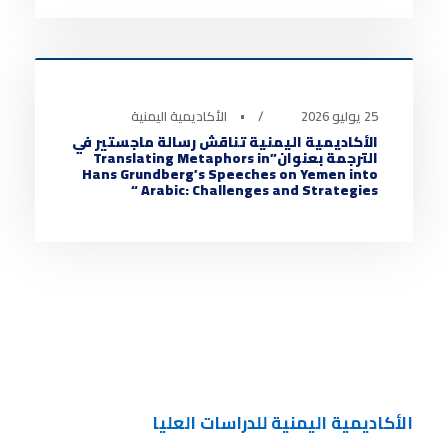
أخبار الأكاديمية
0
25 يوليو 2026
•
الأكاديمية اليمنية
الأكاديمية اليمنية تناقش رسالة ماجستير في
الترجمة بعنوان”Translating Metaphors in
Hans Grundberg’s Speeches on Yemen into
Arabic: Challenges and Strategies “
الأكاديمية اليمنية للدراسات العليا