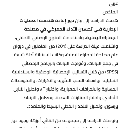
عربي
الملخص
هدفت الدراسة إلى بيان
دور
إعادة هندسة العمليات
الإدارية فـي تحسين الأداء الجمركي في مصلحة
الجمارك اليمنية
، واستخدمت المنهج الوصفي التحليلي،
واشتملت عينة الدراسة على (201) من العاملين في ديوان
عام مصلحة الجمارك اليمنية، وكانت الاستبانة أداة رئيسة
في جمع البيانات، وعُولجت البيانات بالبرنامج الإحصائي
(SPSS) من خلال الأساليب الإحصائية الوصفية والاستدلالية
التحليلية، بواسطة النسب المئوية والتكرارات، والمتوسطات
الحسابية والانحرافات المعيارية، واختبار(T)، وتحليل التباين
الأحادي، واختبار المقارنات البعدية، ومعامل الارتباط
بيرسون، وتحليل الانحدار الخطي البسيط والمتعدد.
وتوصلت الدراسة إلى مجموعة من النتائج، أبرزها: وجود دور