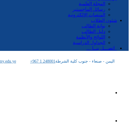
المجلة العلمية
رسائل الماجستير
المنصات الإلكترونية
شئون الطلاب
بوابة الطالب
دليل الطالب
اللوائح والأنظمة
الجداول الدراسية
إتصـــل بنــا …
اليمن - صنعاء - جنوب كلية الشرطة
+967 1 248001
my.edu.ye
الرئيسية
الأكاديمية اليمنية