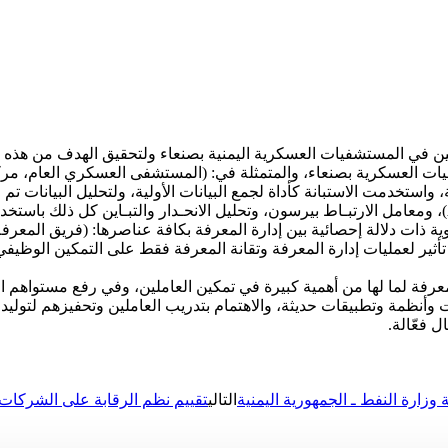
ملين في المستشفيات العسكرية اليمنية بصنعاء ولتحقيق الهدف من هذه 
ي (338) مفردة من مجتمع الدراسة، واستخدمت الاستبانة كأداة لجمع البيانات الأولية، ولتح
ذات دلالة إحصائية بين إدارة المعرفة بكافة عناصرها: (فريق المعرفة،
أثير لعمليات إدارة المعرفة وتقانة المعرفة فقط على التمكين الوظيف
معرفة لما لها من أهمية كبيرة في تمكين العاملين، وفي رفع مستواهم ا
متة شاملة بتقنيات وأنظمة وتطبيقات حديثة، والاهتمام بتدريب العاملين وتحفيزه
 فعّالة.
 وزارة النفط ـ الجمهورية اليمنية
التالي
تقييم نظم الرقابة على الشركات 