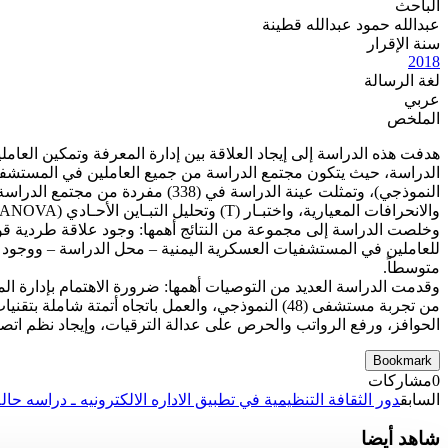
الباحث
عبدالله حمود عبدالله قطينة
سنة الإقرار
2018
لغة الرسالة
عربي
الملخص
هدفت هذه الدراسة إلى إيجاد العلاقة بين إدارة المعرفة وتمكين العا
النموذجي)، وتمثلت عينة الدراسة ف
والانحرافات المعيارية، واختبـار (T) وتحليل التبـاين الأحـادي (ANOVA)، ومعامل الارتبـاط بيرسون، وتحليل الانحـدار والتبـاين كل ذلك باستخدام برنامج الحزم والأساليب الإحصائية (SPSS).
وخلصت الدراسة إلى مجموعة من النتائج أهمها: وجود علاقة طردية قوية 
للعاملين في المستشفيات العسكرية اليمنية – محل الدراسة – ووجود ت
متوسطاً.
وقدمت الدراسة العديد من التوصيات أهمها: ضرورة الاهتمام بإدارة ال
من تجربة مستشفى (48) النموذجي، والعمل باتجاه أت
الحوافز، ورفع الرواتب والحرص على عدالة الترقيات، وإيجاد نظم اتصال
Bookmark
0
مشاركات
السابق
دور الثقافة التنظيمية في تطبيق الاداره الالكترونيه ـ دراسه حالة
شاهد أيضا