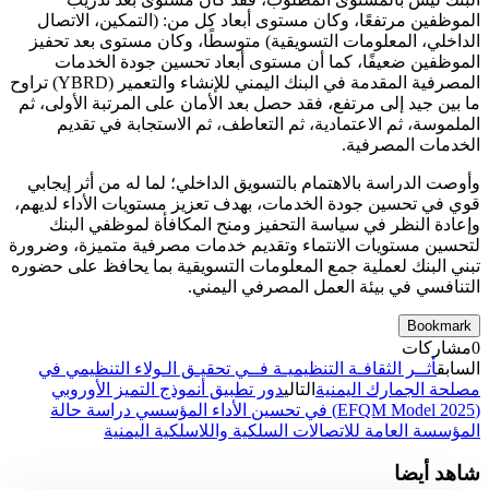
الموظفين مرتفعًا، وكان مستوى أبعاد كل من: (التمكين، الاتصال
الداخلي، المعلومات التسويقية) متوسطًا، وكان مستوى بعد تحفيز
الموظفين ضعيفًا، كما أن مستوى أبعاد تحسين جودة الخدمات
المصرفية المقدمة في البنك اليمني للإنشاء والتعمير (YBRD) تراوح
ما بين جيد إلى مرتفع، فقد حصل بعد الأمان على المرتبة الأولى، ثم
الملموسة، ثم الاعتمادية، ثم التعاطف، ثم الاستجابة في تقديم
الخدمات المصرفية.
وأوصت الدراسة بالاهتمام بالتسويق الداخلي؛ لما له من أثر إيجابي
قوي في تحسين جودة الخدمات، بهدف تعزيز مستويات الأداء لديهم،
وإعادة النظر في سياسة التحفيز ومنح المكافأة لموظفي البنك
لتحسين مستويات الانتماء وتقديم خدمات مصرفية متميزة، وضرورة
تبني البنك لعملية جمع المعلومات التسويقية بما يحافظ على حضوره
التنافسي في بيئة العمل المصرفي اليمني.
Bookmark
0
مشاركات
السابق
أثــر الثقافـة التنظيميـة فــي تحقيـق الـولاء التنظيمي في
مصلحة الجمارك اليمنية
التالي
دور تطبيق أنموذج التميز الأوروبي
(EFQM Model 2025) في تحسين الأداء المؤسسي دراسة حالة
المؤسسة العامة للاتصالات السلكية واللاسلكية اليمنية
شاهد أيضا