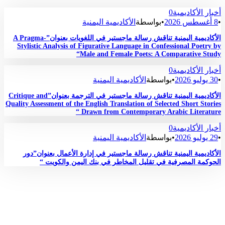
أخبار الأكاديمية
0
•
8 أغسطس 2026
•
بواسطة
الأكاديمية اليمنية
الأكاديمية اليمنية تناقش رسالة ماجستير في اللغويات بعنوان”A Pragma-
Stylistic Analysis of Figurative Language in Confessional Poetry by
Male and Female Poets: A Comparative Study“
أخبار الأكاديمية
0
•
30 يوليو 2026
•
بواسطة
الأكاديمية اليمنية
الأكاديمية اليمنية تناقش رسالة ماجستير في الترجمة بعنوان”Critique and
Quality Assessment of the English Translation of Selected Short Stories
Drawn from Contemporary Arabic Literature “
أخبار الأكاديمية
0
•
29 يوليو 2026
•
بواسطة
الأكاديمية اليمنية
الأكاديمية اليمنية تناقش رسالة ماجستير في إدارة الأعمال بعنوان”دور
الحوكمة المصرفية في تقليل المخاطر في بنك اليمن والكويت “