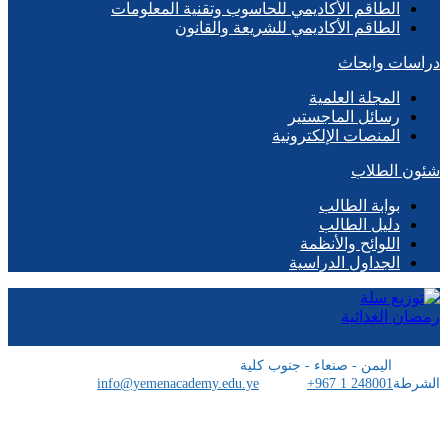
الطاقم الأكاديمي للحاسوب وتقنية المعلومات
الطاقم الأكاديمي للشريعة والقانون
دراسات وابحاث
المجلة العلمية
رسائل الماجستير
المنصات الإلكترونية
شئون الطلاب
بوابة الطالب
دليل الطالب
اللوائح والأنظمة
الجداول الدراسية
اليمن - صنعاء - جنوب كلية
الشرطة
+967 1 248001
info@yemenacademy.edu.ye