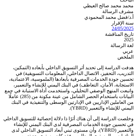
محمد محمد صالح العيطي
مشرف الرسالة
أ.د/فضل محمد المحمودي
سنة الإقرار
24/05/2025
تاريخ المناقشة
2025
لغة الرسالة
عربي
الملخص
هدفت الدراسة إلى تحديد أثر التسويق الداخلي بأبعاده (التمكين،
التدريب، التحفيز، الاتصال الداخلي، المعلومات التسويقية) في
تحسين جودة الخدمات المصرفية بأبعادها (الملموسية، الاعتمادية،
الاستجابة، الأمان، التعاطف) في البنك اليمني للإنشاء والتعمير،
واتبعت المنهج الوصفي التحليلي، واستخدمت أداة الاستبانة في جمع
البيانات باستخدام الحصر الشامل من عينة مكونة من (285) عاملًا
من العاملين الإداريين في الإدارتين الوسطى والتنفيذية في البنك
اليمني للإنشاء والتعمير (YBRD).
وخلصت الدراسة إلى أن هناك أثرًا ذا دلالة إحصائية للتسويق الداخلي
في تحسين جودة الخدمات المصرفية لدى البنك اليمني للإنشاء
والتعمير (YBRD)، وأن مستوى تبني أبعاد التسويق الداخلي لدى
البنك ليس بالمستوى المطلوب، فقد كان مستوى بعد تدريب