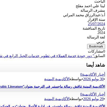
الباحث
لينا علي احمد مفلح
مشرف الرسالة
أ.د/عبدالرزاق محمد المراني
سنة الإقرار
25/07/2024
تاريخ المناقشة
2024
لغة الرسالة
عربي
Bookmark
0
مشاركات
السابق
” دور جودة خدمة العملاء في تطوير خدمات الجيل الرابع في ش
شاهد أيضا
أخبار الأكاديمية
0
•
30 يوليو 2026
•
بواسطة
الأكاديمية اليمنية
الأكاديمية اليمنية تناقش رسالة ماجستير في الترجمة بعنوان”Critique and Quality Assessment of the English Translation of Selected Short Stories Drawn from Contemporary Arabic Literature “
أخبار الأكاديمية
0
•
29 يوليو 2026
•
بواسطة
الأكاديمية اليمنية
الأكاديمية اليمنية تناقش رسالة ماجستير في إدارة الأعمال بعنوان”دور الحوك