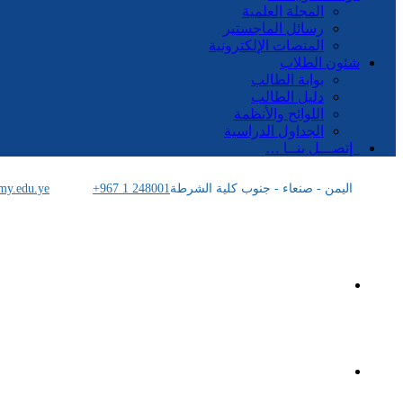
المجلة العلمية
رسائل الماجستير
المنصات الإلكترونية
شئون الطلاب
بوابة الطالب
دليل الطالب
اللوائح والأنظمة
الجداول الدراسية
إتصـــل بنــا …
اليمن - صنعاء - جنوب كلية الشرطة
+967 1 248001
my.edu.ye
الرئيسية
الأكاديمية اليمنية